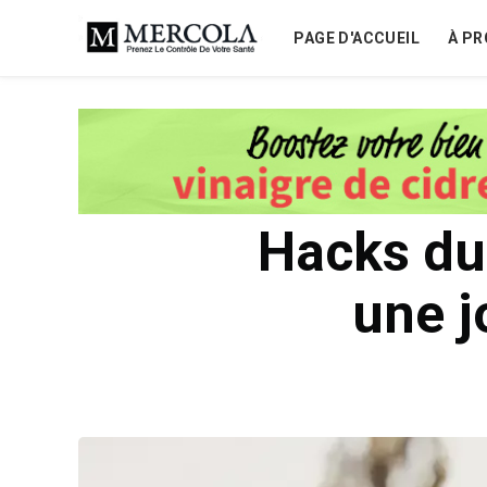
PAGE D'ACCUEIL
À PR
Hacks du
une j