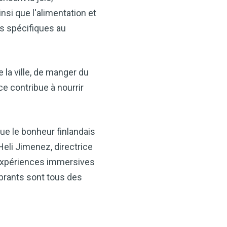
ids, il constitue un allié
insi que l'alimentation et
-être.
ces spécifiques au
 de cidre de pomme
n-être !
 la ville, de manger du
MAINTENANT
e contribue à nourrir
ue le bonheur finlandais
 Heli Jimenez, directrice
d'expériences immersives
ibrants sont tous des