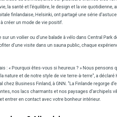
cardiaque ou mieux gérer votre po
e, la santé et l'équilibre, le design et la vie quotidienne, a
précieux dans votre routine bien
pitale finlandaise, Helsinki, ont partagé une série d'astu
Découvrez comment le vinaigre
à créer un mode de vie positif.
améliore naturellement votre bie
 sur un voilier ou d'une balade à vélo dans Central Park de
TÉLÉCHARGEZ-LE 
fiter d'une visite dans un sauna public, chaque expérienc
is : « Pourquoi êtes-vous si heureux ? » Nous pensons q
la nature et de notre style de vie terre-à-terre", a déclaré
nal chez Business Finland, à GNN. "La Finlande regorge 
antes, nos lacs charmants et nos paysages d'archipels v
et entrer en contact avec votre bonheur intérieur.