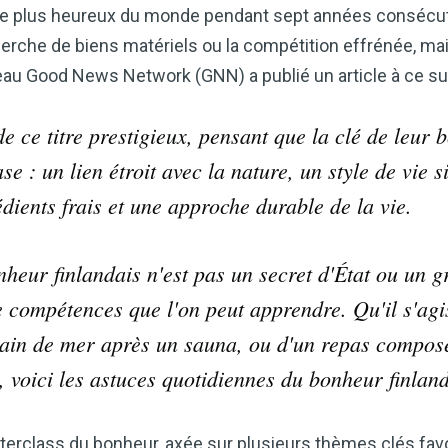
le plus heureux du monde pendant sept années consécut
erche de biens matériels ou la compétition effrénée, ma
seau Good News Network (GNN) a publié un article à ce suj
de ce titre prestigieux, pensant que la clé de leur
e : un lien étroit avec la nature, un style de vie 
dients frais et une approche durable de la vie.
nheur finlandais n'est pas un secret d'État ou un 
Améliorez naturellemen
 compétences que l'on peut apprendre. Qu'il s'agi
grâce au vinaigre de c
Accédez à mon guide d
bain de mer après un sauna, ou d'un repas composé
, voici les astuces quotidiennes du bonheur finland
Le vinaigre de cidre de pomme (
remèdes naturels les plus polyv
souhaitiez améliorer votre diges
class du bonheur, axée sur plusieurs thèmes clés favori