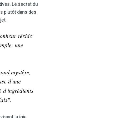
ives. Le secret du
is plutôt dans des
et :
 bonheur réside
simple, une
×
grand mystère,
t votre santé
sse d'une
idre de pomme —
ès maintenant
 d'ingrédients
ais".
VCP) est l’un des
alents. Que vous
tion, soutenir votre santé
sant la joie,