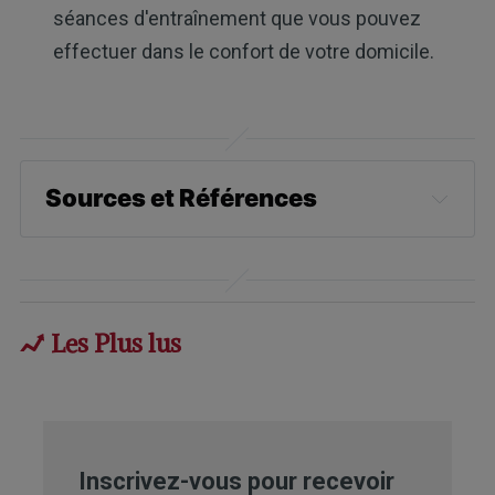
séances d'entraînement que vous pouvez
effectuer dans le confort de votre domicile.
Sources et Références
Science, 2022; DOI: 
10.1126/science.abk0297
Study Finds, May 6, 2022
Les Plus lus
Study Finds, May 6, 2022, para 1,2
Nutrients, 2019;11(12)
Frontiers in Physiology, 2016; DOI: 
Inscrivez-vous pour recevoir