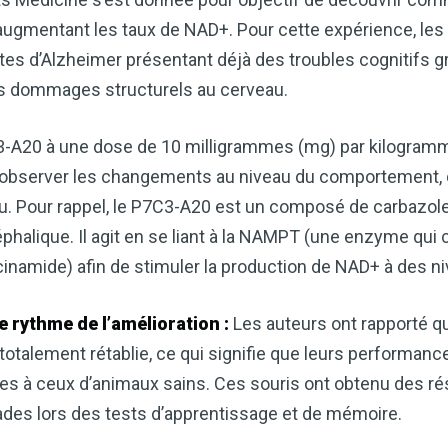
cardiaque ou mieux gérer votre po
précieux dans votre routine bien
augmentant les taux de NAD+. Pour cette expérience, les 
tes d’Alzheimer présentant déjà des troubles cognitifs g
Découvrez comment le vinaigre
des dommages structurels au cerveau.
améliore naturellement votre bie
3-A20 à une dose de 10 milligrammes (mg) par kilogramm
TÉLÉCHARGEZ-LE 
à observer les changements au niveau du comportement, d
u. Pour rappel, le P7C3-A20 est un composé de carbazole
halique. Il agit en se liant à la NAMPT (une enzyme qui c
cinamide) afin de stimuler la production de NAD+ à des ni
e rythme de l’amélioration :
Les auteurs ont rapporté q
st totalement rétablie, ce qui signifie que leurs performa
s à ceux d’animaux sains. Ces souris ont obtenu des rés
des lors des tests d’apprentissage et de mémoire.