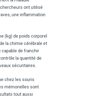
ids, il constitue un allié
-être.
chercheurs ont utilisé
raves, une inflammation
 de cidre de pomme
n-être !
e (kg) de poids corporel
MAINTENANT
e la chimie cérébrale et
 capable de franchir
ontrôle la quantité de
veaux sécuritaires.
ue chez les souris
nces mémorielles sont
ultats tout aussi