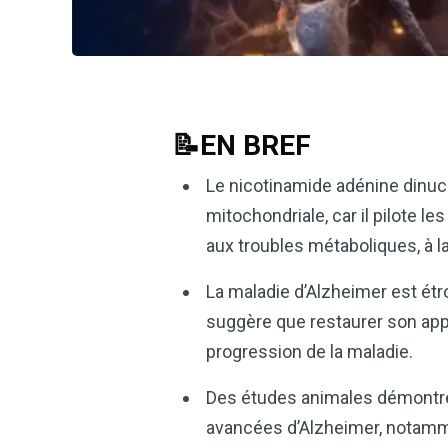
📝EN BREF
Le nicotinamide adénine dinucl
mitochondriale, car il pilote l
aux troubles métaboliques, à l
La maladie d’Alzheimer est étr
suggère que restaurer son appor
progression de la maladie.
Des études animales démontren
avancées d’Alzheimer, notammen