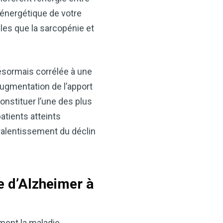
 énergétique de votre
lles que la sarcopénie et
désormais corrélée à une
ugmentation de l’apport
onstituer l’une des plus
×
atients atteints
 ralentissement du déclin
t votre santé
idre de pomme —
ès maintenant
ie d’Alzheimer à
VCP) est l’un des
alents. Que vous
tion, soutenir votre santé
ment la maladie