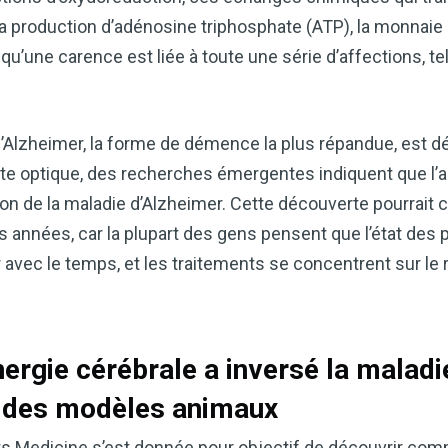
a production d’adénosine triphosphate (ATP), la monnaie
 qu’une carence est liée à toute une série d’affections, te
e d’Alzheimer, la forme de démence la plus répandue, est 
te optique, des recherches émergentes indiquent que l’a
on de la maladie d’Alzheimer. Cette découverte pourrait c
années, car la plupart des gens pensent que l’état des p
 avec le temps, et les traitements se concentrent sur le
Améliorez naturellemen
grâce au vinaigre de c
Accédez à mon guide d
nergie cérébrale a inversé la malad
Le vinaigre de cidre de pomme (
remèdes naturels les plus polyv
z des modèles animaux
souhaitiez améliorer votre diges
ts Medicine s’est donnée pour objectif de découvrir com