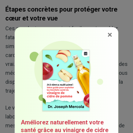
Étapes concrètes pour protéger votre
cœur et votre vue
Ces conclusions pourraient facilement sembler
×
fatalistes, comme si la maladie oculaire était
simplement inscrite dans vos chiffres
cardiovasculaires. Mais c'est le contraire qui est
vrai. Parce que les dommages s'accumulent via des
mécanismes sur lesquels vous pouvez influer, vous
disposez d'années d'opportunités pour changer la
trajectoire.
Le véritable problème n'est pas une valeur de
laboratoire isolée comme
le cholestérol
ou une
Améliorez naturellement votre
mesure de la pression artérielle. Il est important de
santé grâce au vinaigre de cidre