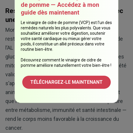
de pomme — Accédez à mon
Restaurer le terrain de votre corps avec
guide dès maintenant
une stratégie à faible AL
Le vinaigre de cidre de pomme (VCP) est l’un des
remèdes naturels les plus polyvalents. Que vous
Mon article décrit un cadre théorique appelé «
souhaitiez améliorer votre digestion, soutenir
restauration du terrain », qui combine réduction de
votre santé cardiaque ou mieux gérer votre
poids, il constitue un allié précieux dans votre
l’AL avec une réintroduction progressive des
routine bien-être.
glucides, le soutien du microbiote et des thérapies
Découvrez comment le vinaigre de cidre de
mitochondriales. Cette approche n’a pas encore été
pomme améliore naturellement votre bien-être !
validée par de larges essais cliniques, mais elle
TÉLÉCHARGEZ-LE MAINTENANT
s’appuie sur de petites études, des expériences
animales et des données écologiques. L’idée est
que remodeler votre « terrain interne » — l’équilibre
entre métabolisme, immunité et santé intestinale —
rend le corps moins favorable à la croissance du
cancer.