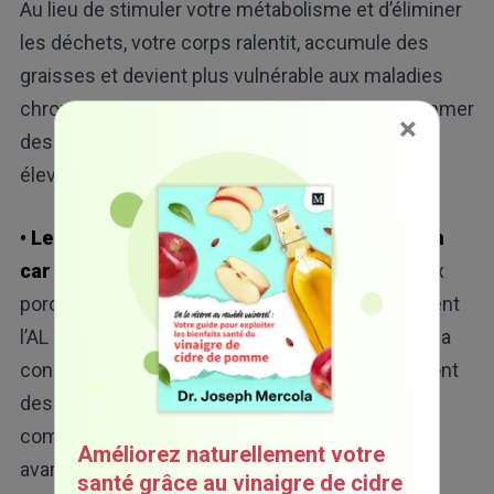
Au lieu de stimuler votre métabolisme et d’éliminer
les déchets, votre corps ralentit, accumule des
graisses et devient plus vulnérable aux maladies
chroniques. Je ne recommande pas de consommer
×
des noix et des graines en raison de leur teneur
élevée en AL.
• Les animaux ruminants offrent une solution
car ils ne stockent pas l’AL :
Contrairement aux
porcs, poulets ou poissons d’élevage, qui stockent
l’AL dans leurs graisses exactement comme ils la
consomment, les vaches, moutons et bisons sont
des ruminants avec un estomac à plusieurs
compartiments qui fermentent et dégradent l’AL
Améliorez naturellement votre
avant qu’elle n’atteigne leurs tissus.
santé grâce au vinaigre de cidre