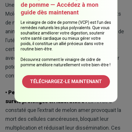
de pomme — Accédez à mon
Une revue publiée dans l’International Journal of
guide dès maintenant
Molecular Sciences a analysé les effets d’extraits
de melon amer sur des modèles cellulaires et
Le vinaigre de cidre de pomme (VCP) est l’un des
remèdes naturels les plus polyvalents. Que vous
animaux de cancers du sein, de l’ovaire et du col de
souhaitiez améliorer votre digestion, soutenir
votre santé cardiaque ou mieux gérer votre
l’utérus. Les chercheurs ont évalué comment
poids, il constitue un allié précieux dans votre
certains composants du melon amer interfèrent
routine bien-être.
avec la signalisation cellulaire cancéreuse et leur
Découvrez comment le vinaigre de cidre de
pomme améliore naturellement votre bien-être !
potentiel à renforcer l’efficacité des traitements
conventionnels.
TÉLÉCHARGEZ-LE MAINTENANT
• Perturbation de la croissance tumorale et
survie prolongée en laboratoire :
La revue a
constaté que l’extrait de melon amer provoquait la
mort des cellules cancéreuses, bloquait leur
multiplication et réduisait leur dissémination. Ces