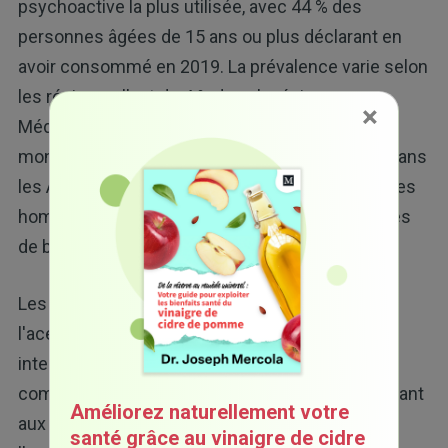
psychoactive la plus utilisée, avec 44 % des
personnes âgées de 15 ans ou plus déclarant en
avoir consommé en 2019. La prévalence varie selon
les régions, allant de 4 % dans la région
×
Méditerranéenne orientale de l'Organisation
mondiale de la santé à plus de 60 % en Europe, dans
les Amériques et dans le Pacifique occidental. Les
hommes sont plus susceptibles que les femmes
de boire.
Les boissons alcoolisées et leur métabolite,
l'acétaldéhyde, sont classées par l'Agence
internationale de recherche sur le cancer (CIRC)
comme des cancérogènes de groupe 1, les plaçant
Améliorez naturellement votre
aux côtés de substances telles que le tabac et
santé grâce au vinaigre de cidre