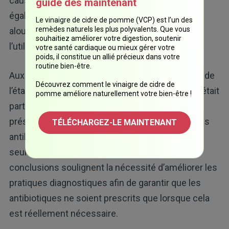
causes sous-jacentes, mais ils augmentent
guide dès maintenant
également les coûts des soins de santé et
Le vinaigre de cidre de pomme (VCP) est l’un des
remèdes naturels les plus polyvalents. Que vous
alourdissent la charge sociétale en raison de
souhaitiez améliorer votre digestion, soutenir
l’utilisation excessive des antibiotiques.
votre santé cardiaque ou mieux gérer votre
poids, il constitue un allié précieux dans votre
routine bien-être.
Aux urgences, l’association entre les altérations de
Découvrez comment le vinaigre de cidre de
l’état mental et le diagnostic d’infection urinaire était
pomme améliore naturellement votre bien-être !
particulièrement marquée. Tous les patients se
présentant avec de tels symptômes ont reçu des
TÉLÉCHARGEZ-LE MAINTENANT
antibiotiques, alors qu’une faible proportion
seulement présentait des signes urinaires. Ces
conclusions soulignent la nécessité d’améliorer les
pratiques diagnostiques afin de garantir que les
antibiotiques ne soient prescrits que lorsque cela
est réellement nécessaire.