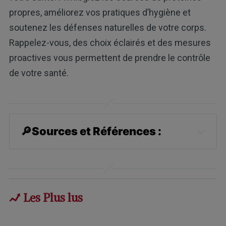
propres, améliorez vos pratiques d’hygiène et
soutenez les défenses naturelles de votre corps.
Rappelez-vous, des choix éclairés et des mesures
proactives vous permettent de prendre le contrôle
de votre santé.
🔎
Sources et Références :
1,
2,
4,
5
JAMA Network Open 
2022;5(8):e2225730
3,
8,
9,
10,
11,
12,
13,
14,
15,
16,
17,
18
Les Plus lus
Neurourology and Urodynamics 
December 4, 2024