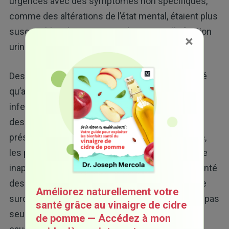
urgences avec des symptômes non spécifiques,
comme des altérations de l’état mental, étaient plus
susceptibles de recevoir un diagnostic d’infection
×
urinaire.
Des études antérieures ont également démontré
qu’au sein des patients diagnostiqués avec une
infection urinaire aux urgences, seulement 32 %
des adultes et à peine 17 % des plus âgés
présentaient des symptômes urinaires. En outre,
les patients ayant reçu un traitement antibiotique
inapproprié pour une infection urinaire ont présenté
des complications de santé plus importantes. Le
Améliorez naturellement votre
surdiagnostic et le surtraitement ne permettent pas
santé grâce au vinaigre de cidre
seulement de ne pas traiter efficacement les
de pomme — Accédez à mon