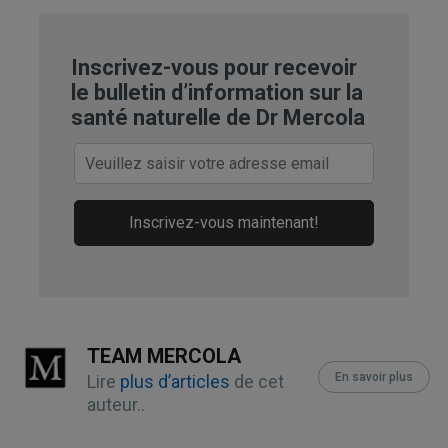
6
National Kidney Foundation, Urinary 
Tract Infections
Inscrivez-vous pour recevoir
le bulletin d’information sur la
7
Front Public Health. 2022; 10: 888205
santé naturelle de Dr Mercola
Inscrivez-vous maintenant!
TEAM MERCOLA
En savoir plus
Lire
plus d’articles
de cet
auteur..