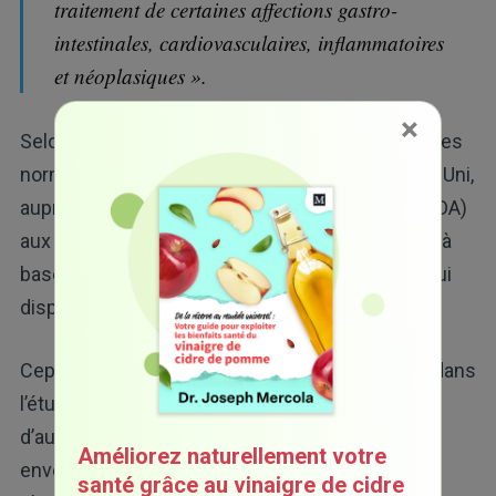
traitement de certaines affections gastro-
intestinales, cardiovasculaires, inflammatoires
et néoplasiques ».
×
Selon leur origine et sous réserve de respecter les
normes réglementaires en vigueur au Royaume-Uni,
auprès de la « Food and Drug Administration » (FDA)
aux États-Unis et ailleurs, de nombreux produits à
base de miel de qualité médicale sont aujourd’hui
disponibles.
Cependant, seul le miel de Manuka a été utilisé dans
l’étude menée à Southampton, ainsi que dans
d’autres recherches ultérieures de même
Améliorez naturellement votre
envergure. Ce miel, plus sombre que le miel
santé grâce au vinaigre de cidre