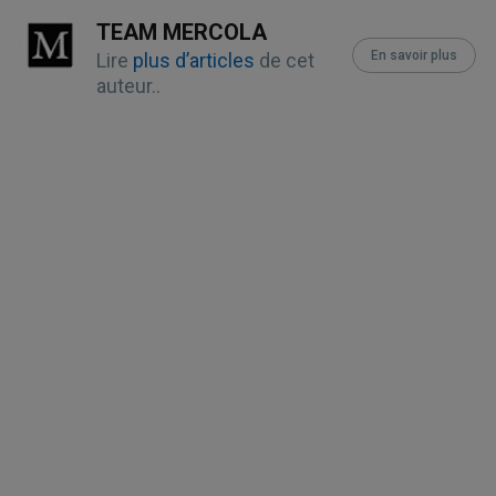
TEAM MERCOLA
9
Iran J Basic Sci. 2013 
En savoir plus
Lire
plus d’articles
de cet
June;16(6):731-42
auteur..
10
BBC Health September 27, 2016
11
Time October 4, 2014
12
Medical Science Monitor 
10(8):MT94-98; August 2004
13
U.S. News October 7, 2008
14
The Joanna Briggs Institute April 14, 
2011
15,
17,
18
Otolaryngol Head Neck Surg. 
2009 July:141(1):114-8