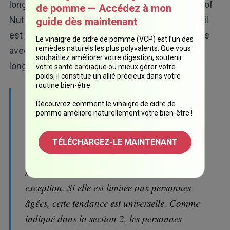
longue étude japonaise publiée dans les Annals of
de pomme — Accédez à mon
Nutrition & Metabolism. Dans l'étude présentée, il
guide dès maintenant
est indiqué que quel que soit l'âge, les personnes
Le vinaigre de cidre de pomme (VCP) est l’un des
remèdes naturels les plus polyvalents. Que vous
avec un taux de cholestérol élevé vivent plus
souhaitiez améliorer votre digestion, soutenir
longtemps :
votre santé cardiaque ou mieux gérer votre
poids, il constitue un allié précieux dans votre
routine bien-être.
« Globalement, on observe une tendance
Découvrez comment le vinaigre de cidre de
inverse entre la mortalité toutes causes
pomme améliore naturellement votre bien-être !
confondues et le taux de cholestérol total (ou
lipoprotéines de basse densité [LDL]) : la
TÉLÉCHARGEZ-LE MAINTENANT
mortalité est la plus élevée dans le groupe
avec le cholestérol le plus faible, sans
exception. Si elle est limitée aux personnes
âgées, cette tendance est universelle. Comme
indiqué dans la section 2, les personnes