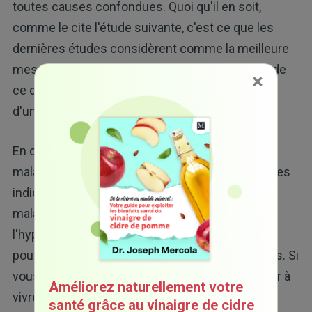
toutes causes confondues. Quoi qu'il en soit,
comme le cite l'étude suivante, c'est ce que les
dernières études considèrent comme la meilleure
mesure des facteurs qui augmentent le risque de
×
ce qui finira très probablement par prendre la vie
d'une personne.
En ce qui concerne votre risque de décès par
maladie cardiaque, il y a beaucoup plus de preuves
indiquant que l'inflammation est à la base des
maladies cardiaques plutôt que
l'hypercholestérolémie, tout comme c'est le cas
pour un certain nombre d'autres maladies graves. Si
vous souhaitez trouver ce qui pourrait vous aider à
Améliorez naturellement votre
vivre plus longtemps, c'est la prémisse d'une
santé grâce au vinaigre de cidre