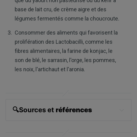
que du yaourt non pasteurisé ou du kéfir à
base de lait cru, de crème aigre et des
légumes fermentés comme la choucroute.
Consommer des aliments qui favorisent la
prolifération des Lactobacilli, comme les
fibres alimentaires, la farine de konjac, le
son de blé, le sarrasin, l'orge, les pommes,
les noix, l'artichaut et l'aronia.
🔍
Sources et 
références
Brain, Behavior and Immunity January 
2024; 115: 458-469, Introduction