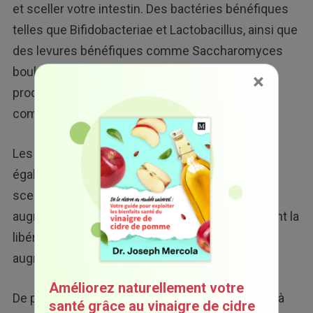
et sceller votre intestin. Des bactéries bénéfiques
telles que Bifidobacteriae et Lactobacillus, ainsi que
des levures bénéfiques comme Saccharomyces
boulardii, peuvent toutes aider à freiner la
×
production d'endotoxines grâce à une inhibition
compétitive.
Les probiotiques comme ceux-ci renforcent
également votre barrière intestinale (la partie «
sceller » de « guérir et sceller votre intestin ») en
augmentant la production de mucus, en stimulant la
libération de peptides antimicrobiens et en
augmentant l'intégrité des jonctions étanches.
Améliorez naturellement votre
De plus, ils ont tendance à évincer les bactéries à
santé grâce au vinaigre de cidre