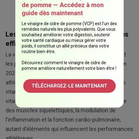
de pomme — Accédez à mon
de 8 000 unités par jour.
guide dès maintenant
Le vinaigre de cidre de pomme (VCP) est l’un des
remèdes naturels les plus polyvalents. Que vous
Les directives personnalisées sont plus
souhaitiez améliorer votre digestion, soutenir
votre santé cardiaque ou mieux gérer votre
efficaces que les directives uniques
poids, il constitue un allié précieux dans votre
routine bien-être.
La vitamine D joue un rôle crucial dans la santé et
Découvrez comment le vinaigre de cidre de
les performances des athlètes. Un article paru en
pomme améliore naturellement votre bien-être !
2020 dans la revue Nutrients reconnaît que les
athlètes ont le même potentiel de faibles taux de
TÉLÉCHARGEZ-LE MAINTENANT
vitamine D que la population générale et que la
vitamine D joue un rôle crucial dans la croissance
des muscles squelettiques, la modulation de
l'inflammation et la fonction cardio-pulmonaire,
autant d'éléments qui influencent les performances
athlétiques.