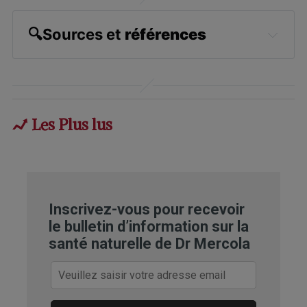
🔍
Sources et 
références
EurekAlert! November 12, 2023
Nutraingredients, November 13, 2023
Les Plus lus
ClinCalc, It’s Time to Say Goodbye to 
Vitamin D2
Journal of Steroid Biochemistry and 
Molecular Biology, 2019;189
Inscrivez-vous pour recevoir
le bulletin d’information sur la
National Institutes of Health, Vitamin D, 
santé naturelle de Dr Mercola
table 2 5% DTP
Nutrients, 2020; 12(2)