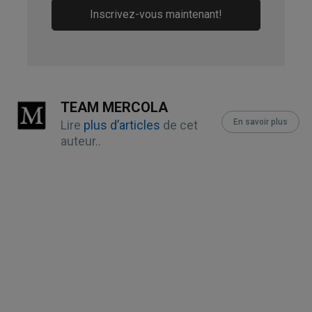
10.1029/2023EF003698
Inscrivez-vous maintenant!
Civil Eats, April 6, 2018
The Joe Rogan Experience, November 
4, 2022
TEAM MERCOLA
En savoir plus
American Grassfed Association, Our 
Lire
plus d’articles
de cet
auteur..
Standards