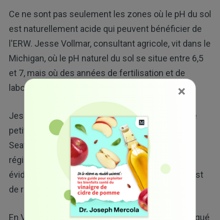
Ce ne sont pas seulement les zones où le pH du sol
est naturellement acide qui peuvent bénéficier de
l'ERW. Jesse Vollmar, consultant agricole, vit dans le
Michigan, où le pH naturel du sol se situe entre 6,5
et 7, mais où des années de fertilisation et de
×
labourage intensifs ont fait des ravages.
Jesse Vollmar a commencé à travailler avec une
petite entreprise de recyclage des eaux usées à
Seattle et a aidé d'autres agriculteurs dans sa
région. Il a déclaré à Modern Farmer : « C'est une
évidence pour les agriculteurs. Le plus difficile est
de répondre à la demande. »
En Virginie, des agriculteurs ont également appliqué