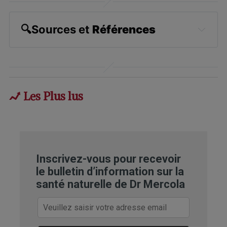
🔍
Sources et 
Références
Modern Farmer, September 25, 2023
U.S. Geological Survey, June 19, 2019
Les Plus lus
The Spruce, December 9, 2021
Applied and Environmental Soil 
Science, 2019;5794869
Nature Plants, 2018; 4
Inscrivez-vous pour recevoir
le bulletin d’information sur la
Open Geology, 6 Ignaeous Rocks and 
santé naturelle de Dr Mercola
Silicate Material
AGU, 2023; doi: 