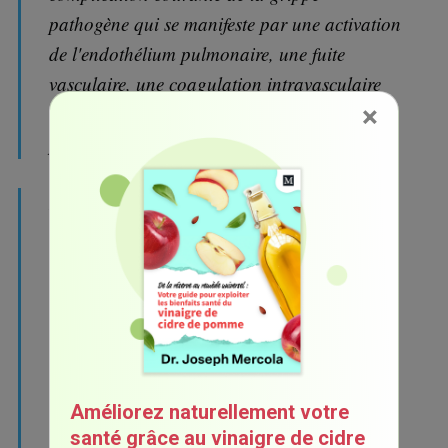
pathogène qui se manifeste par une activation
de l'endothélium pulmonaire, une fuite
vasculaire, une coagulation intravasculaire
×
disséminée et un micro-embolisme
pulmonaire.
Il est important de noter que de nouvelles
données montrent qu'un système de
coagulation incontrôlé, y compris les
composants cellulaires (cellules endothéliales
et plaquettes) et protéiques (facteurs de
coagulation, anticoagulants et protéases de
la fibrinolyse), contribue à la pathogenèse de
la grippe en augmentant la réplication virale
Améliorez naturellement votre
santé grâce au vinaigre de cidre
et la pathogenèse immunitaire. »