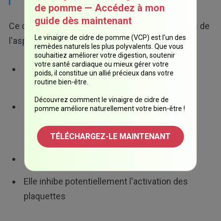
de pomme — Accédez à mon
guide dès maintenant
Ce document souligne également les avantages de
Le vinaigre de cidre de pomme (VCP) est l’un des
l'aspirine :
remèdes naturels les plus polyvalents. Que vous
souhaitiez améliorer votre digestion, soutenir
votre santé cardiaque ou mieux gérer votre
Elle protège les souris d'une infection
poids, il constitue un allié précieux dans votre
routine bien-être.
mortelle par le virus de la grippe
Découvrez comment le vinaigre de cidre de
Elle agit comme un agent antigrippal in vitro
pomme améliore naturellement votre bien-être !
en inhibant l'activité pro-inflammatoire NF-
κB
TÉLÉCHARGEZ-LE MAINTENANT
Elle améliore les résultats de la grippe
Elle inhibe potentiellement l'activation des
plaquettes