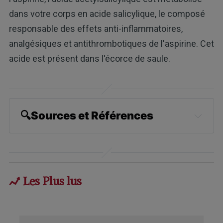
dans votre corps en acide salicylique, le composé
responsable des effets anti-inflammatoires,
analgésiques et antithrombotiques de l'aspirine. Cet
acide est présent dans l'écorce de saule.
🔍Sources et Références
BMJ December 23, 2000; 321(7276): 
1591-1594
Annals of Internal Medicine June 4, 
Les Plus lus
2013; 158(11): 800-806
University of Maryland Aspirin Study