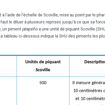
cardiaque ou mieux gérer votre po
précieux dans votre routine bien
 l'aide de l'échelle de Scoville, mise au point par le pha
Découvrez comment le vinaigre
faut le diluer à plusieurs reprises jusqu'à ce que sa forc
améliore naturellement votre bie
 un piment jalapeño a une unité de piquant Scoville (SHU
is. Le tableau ci-dessous indique la SHU des piments les p
TÉLÉCHARGEZ-LE 
Unités de piquant
Descriptio
Scoville
500
Il mesure génér
10 centimètres 
et 10 centimèt