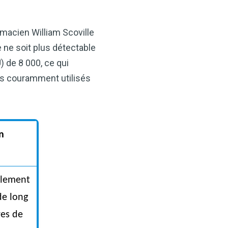
ids, il constitue un allié
-être.
rmacien William Scoville
 de cidre de pomme
e ne soit plus détectable
n-être !
) de 8 000, ce qui
lus couramment utilisés
MAINTENANT
n
alement
de long
res de