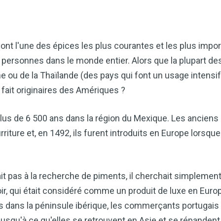
 l'une des épices les plus courantes et les plus import
personnes dans le monde entier. Alors que la plupart des
hine ou de la Thaïlande (des pays qui font un usage intens
 fait originaires des Amériques ?
lus de 6 500 ans dans la région du Mexique. Les anciens M
iture et, en 1492, ils furent introduits en Europe lorsq
ait pas à la recherche de piments, il cherchait simplemen
oir, qui était considéré comme un produit de luxe en Europ
 dans la péninsule ibérique, les commerçants portugais l
 jusqu'à ce qu'elles se retrouvent en Asie et se répanden