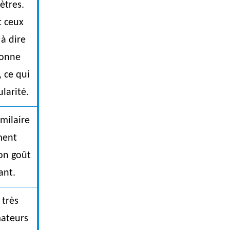
ètres.
 ceux
 à dire
bonne
 ce qui
larité.
imilaire
ment
on goût
ant.
 très
mateurs