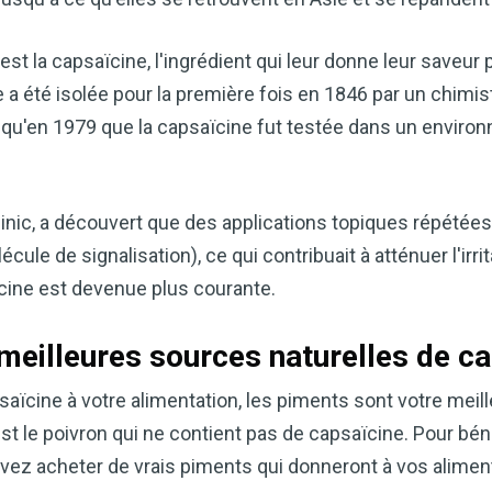
st la capsaïcine, l'ingrédient qui leur donne leur saveur 
le a été isolée pour la première fois en 1846 par un chim
qu'en 1979 que la capsaïcine fut testée dans un environ
inic, a découvert que des applications topiques répétée
ule de signalisation), ce qui contribuait à atténuer l'irrit
cine est devenue plus courante.
Améliorez naturellemen
grâce au vinaigre de c
meilleures sources naturelles de c
Accédez à mon guide d
saïcine à votre alimentation, les piments sont votre meil
Le vinaigre de cidre de pomme (
t le poivron qui ne contient pas de capsaïcine. Pour béné
remèdes naturels les plus polyv
vez acheter de vrais piments qui donneront à vos aliment
souhaitiez améliorer votre diges