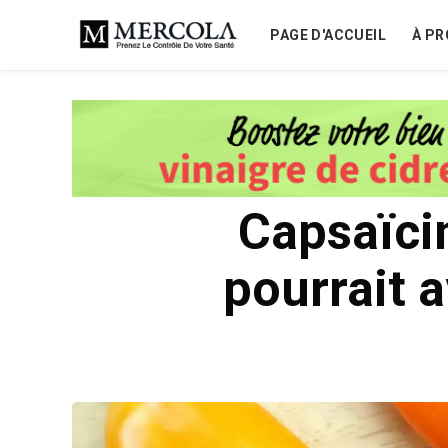
PAGE D'ACCUEIL
À PR
Capsaïci
pourrait a