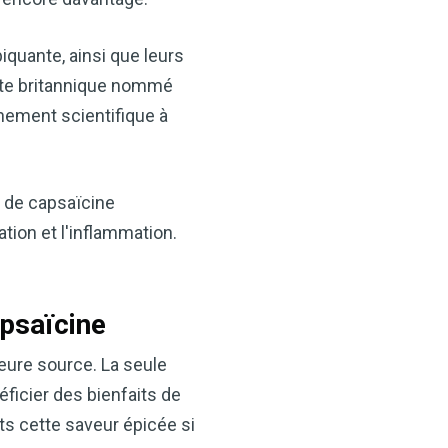
piquante, ainsi que leurs
iste britannique nommé
nement scientifique à
s de capsaïcine
×
ation et l'inflammation.
t votre santé
idre de pomme —
apsaïcine
ès maintenant
leure source. La seule
VCP) est l’un des
ficier des bienfaits de
alents. Que vous
s cette saveur épicée si
tion, soutenir votre santé