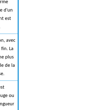
forme
le d'un
nt est
.
n, avec
fin. La
ne plus
le de la
se.
st
ouge ou
ongueur