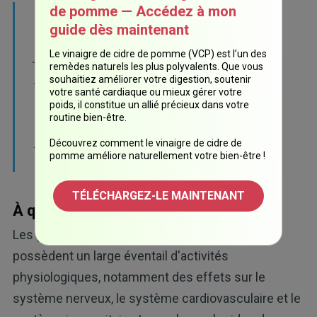
de pomme — Accédez à mon
«Il semble que les ginsénosides à grande
guide dès maintenant
molécule (Rb1, Rc, Re) puissent être une
forme de stockage des saponines dans les
Le vinaigre de cidre de pomme (VCP) est l’un des
remèdes naturels les plus polyvalents. Que vous
plantes de ginseng plutôt que la forme active
souhaitiez améliorer votre digestion, soutenir
votre santé cardiaque ou mieux gérer votre
in vivo. Les ginsénosides moléculaires
poids, il constitue un allié précieux dans votre
apparentés, mais plus petits (Rg3, Rh1),
routine bien-être.
peuvent être l'ingrédient qui exerce des effets
Découvrez comment le vinaigre de cidre de
pomme améliore naturellement votre bien-être !
thérapeutiques.»
TÉLÉCHARGEZ-LE MAINTENANT
À quoi d'autre le ginseng est-il bon?
Les ginsénosides contenus dans le ginseng
possèdent un large éventail d'activités
physiologiques, notamment des effets sur le
système nerveux, le système cardiovasculaire et le