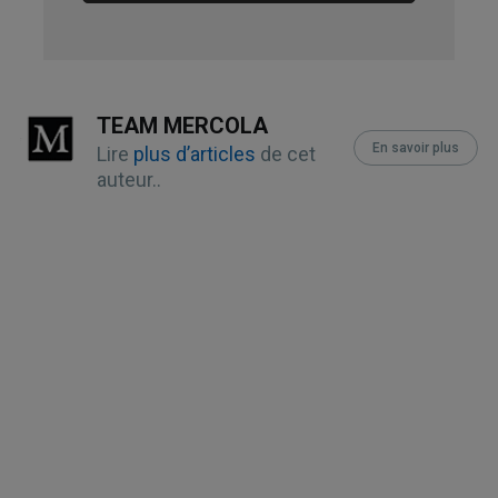
Nutrients. 2019 May; 11(5): 1041
Cell Prolif. 2019 Nov; 52(6): e12696., 
Table 2
TEAM MERCOLA
En savoir plus
Lire
plus d’articles
de cet
Reuters, Out of Control August 12, 
auteur..
2021
Science November 16, 2018; 
362(6416): 770-775
Obesity April 19, 2019; 27(5)
YouTube, Omega-6 Apocalypse 2, Chris 
Knobbe August 25, 2021