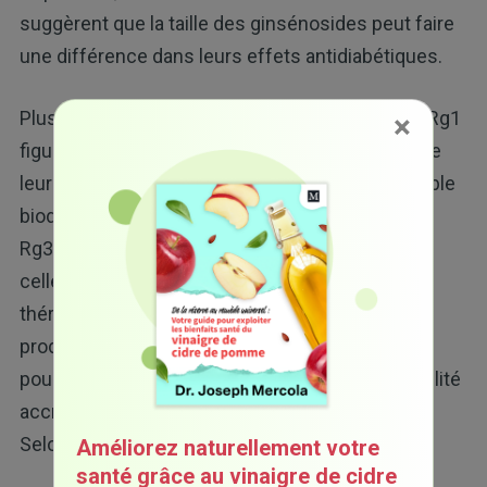
suggèrent que la taille des ginsénosides peut faire
une différence dans leurs effets antidiabétiques.
Plus précisément, les ginsénosides Rb1, Re ou Rg1
×
figurent parmi les plus étudiés. Mais en raison de
leur grande structure moléculaire, ils ont une faible
biodisponibilité. Les molécules de ginsénosides
Rg3 et Rh1 les plus petites peuvent, en fait, être
celles qui présentent le plus d'effets
thérapeutiques. Le processus de fermentation
produit de petits ginsénosides, ce qui explique
pourquoi le ginseng fermenté a une biodisponibilité
accrue, y compris l'absorption et la bioactivité.
Selon les chercheurs néo-zélandais :
Améliorez naturellement votre
santé grâce au vinaigre de cidre