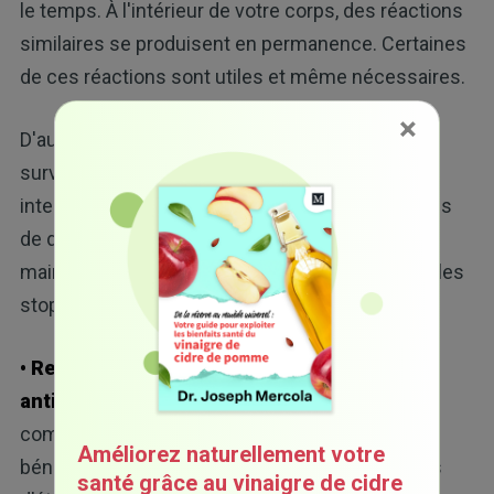
le temps. À l'intérieur de votre corps, des réactions
similaires se produisent en permanence. Certaines
de ces réactions sont utiles et même nécessaires.
×
D'autres deviennent nocives lorsqu'elles
surviennent trop souvent ou de manière trop
intense. Votre corps possède déjà des systèmes
de défense intégrés, comme le glutathion, qui
maintiennent ces réactions sous contrôle sans les
stopper totalement.
• Rectifier un malentendu courant sur les
antioxydants :
La prise de fortes doses de
compléments antioxydants n'est pas toujours
Améliorez naturellement votre
bénéfique et a parfois causé des préjudices lors
santé grâce au vinaigre de cidre