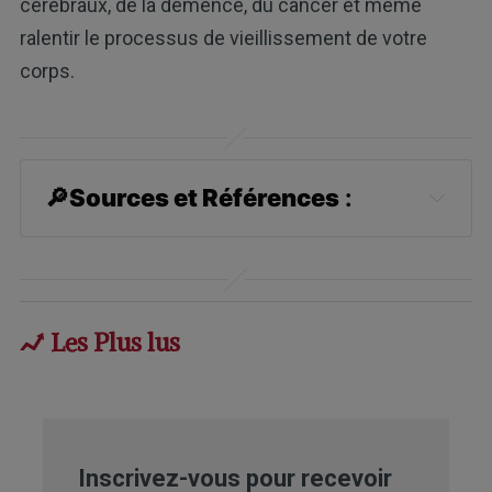
cérébraux, de la démence, du cancer et même
ralentir le processus de vieillissement de votre
corps.
🔎
Sources et Références
 :
Epoch Times July 31, 2015
Journal of Agricultural Food Chemistry 
2009 Mar 11;57(5):1882-9
Les Plus lus
CNN July 29, 2015
Epoch Times July 28, 2015
Pain Medicine 2015 Jul 14. doi: 
Inscrivez-vous pour recevoir