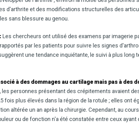
cardiaque ou mieux gérer votre po
précieux dans votre routine bien
'arthrite et des modifications structurelles des articul
elles sans blessure au genou.
Découvrez comment le vinaigre
améliore naturellement votre bie
:
Les chercheurs ont utilisé des examens par imagerie p
apportés par les patients pour suivre les signes d'arthro
TÉLÉCHARGEZ-LE 
suggèrent une tendance inquiétante, le suivi à plus long 
ssocié à des dommages au cartilage mais pas à des 
 les personnes présentant des crépitements avaient des
5 fois plus élevés dans la région de la rotule ; elles ont
tion altérée un an après la chirurgie. Cependant, au cou
uleur ou de fonction n'a été constatée entre ceux ayant