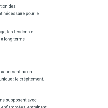
ation des
nt nécessaire pour le
age, les tendons et
 à long terme
craquement ou un
nique : le crépitement.
gens supposent avec
ont enflammées, entraînant