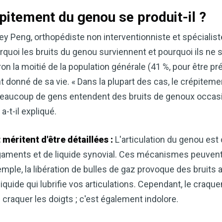
épitement du genou se produit-il ?
frey Peng, orthopédiste non interventionniste et spéciali
rquoi les bruits du genou surviennent et pourquoi ils ne 
iron la moitié de la population générale (41 %, pour être p
onné de sa vie. « Dans la plupart des cas, le crépitemen
 Beaucoup de gens entendent des bruits de genoux occa
a-t-il expliqué.
 méritent d'être détaillées :
L'articulation du genou es
 ligaments et de liquide synovial. Ces mécanismes peuvent
emple, la libération de bulles de gaz provoque des bruits
 liquide qui lubrifie vos articulations. Cependant, le craqu
craquer les doigts ; c'est également indolore.