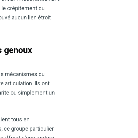
 le crépitement du
ouvé aucun lien étroit
es genoux
×
 les mécanismes du
articulation. Ils ont
t votre santé
hrite ou simplement un
idre de pomme —
ès maintenant
VCP) est l’un des
aient tous en
alents. Que vous
 ce groupe particulier
tion, soutenir votre santé
souffrant d'une rupture