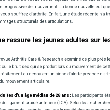
erte progressive de mouvement. La bonne nouvelle est que
ous souffrez d'arthrite. En fait, une étude récente n'a tr
ommages structurels des articulations.
e rassure les jeunes adultes sur l
 revue Arthritis Care & Research a examiné de plus près
 ou le bruit sec qui se produit lors du mouvement de cette 
Améliorez naturellemen
crépitement du genou est un signe d'alerte précoce d'art
grâce au vinaigre de c
 du mouvement articulaire.
Accédez à mon guide d
Le vinaigre de cidre de pomme (
adultes d'un âge médian de 28 ans :
Les participants ét
remèdes naturels les plus polyv
du ligament croisé antérieur (LCA). Selon les recherches,
souhaitiez améliorer votre diges
velopper de l'arthrite ; environ la moitié des personnes 