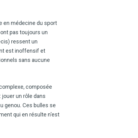
ste en médecine du sport
sont pas toujours un
récis) ressent un
t est inoffensif et
sionnels sans aucune
t complexe, composée
 jouer un rôle dans
 au genou. Ces bulles se
ement qui en résulte n'est