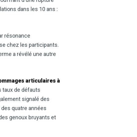
ids, il constitue un allié
-être.
ations dans les 10 ans :
 de cidre de pomme
n-être !
ar résonance
se chez les participants.
MAINTENANT
terme a révélé une autre
dommages articulaires à
 taux de défauts
 également signalé des
rs des quatre années
 des genoux bruyants et