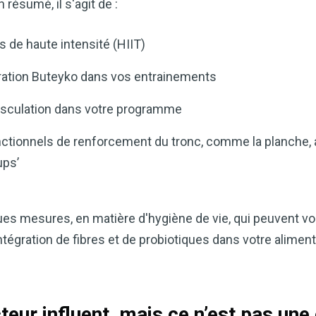
résumé, il s'agit de :
s de haute intensité (HIIT)
iration Buteyko dans vos entrainements
usculation dans votre programme
nctionnels de renforcement du tronc, comme la planche, 
ups’
Améliorez naturellemen
grâce au vinaigre de c
s mesures, en matière d'hygiène de vie, qui peuvent vou
Accédez à mon guide d
égration de fibres et de probiotiques dans votre alimentati
Le vinaigre de cidre de pomme (
remèdes naturels les plus polyv
souhaitiez améliorer votre diges
teur influent, mais ce n’est pas une