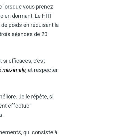
onc lorsque vous prenez
e en dormant. Le HIIT
e poids en réduisant la
 trois séances de 20
 si efficaces, c’est
té
maximale,
et respecter
liore. Je le répète, si
ent effectuer
s.
nements, qui consiste à