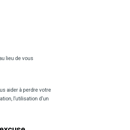
au lieu de vous
×
t votre santé
idre de pomme —
s aider à perdre votre
ès maintenant
on, l’utilisation d'un
VCP) est l’un des
alents. Que vous
tion, soutenir votre santé
 excuse