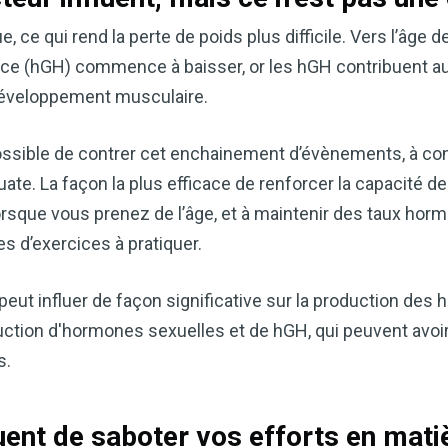
cardiaque ou mieux gérer votre po
précieux dans votre routine bien
e, ce qui rend la perte de poids plus difficile. Vers l’âge 
ce (hGH) commence à baisser, or les hGH contribuent au
Découvrez comment le vinaigre
développement musculaire.
améliore naturellement votre bie
 possible de contrer cet enchainement d’évènements, à con
TÉLÉCHARGEZ-LE 
te. La façon la plus efficace de renforcer la capacité de
rsque vous prenez de l’âge, et à maintenir des taux horm
s d’exercices à pratiquer.
peut influer de façon significative sur la production de
uction d'hormones sexuelles et de hGH, qui peuvent avoi
s.
quent de saboter vos efforts en mati