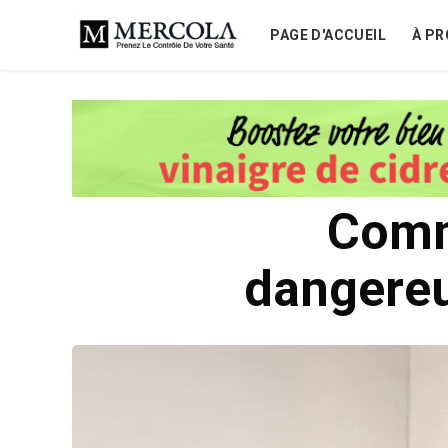
PAGE D'ACCUEIL
À PR
Comm
dangereu