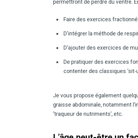
permettront de perdre du ventre. En 
Faire des exercices fractionné
D'intégrer la méthode de resp
D'ajouter des exercices de m
De pratiquer des exercices fo
contenter des classiques ‘sit-
Je vous propose également quelque
graisse abdominale, notamment l’int
‘traqueur de nutriments’, etc.
L’âge peut-être un fac