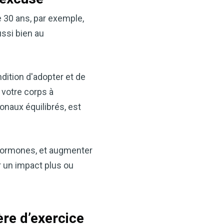
ids, il constitue un allié
-être.
de 30 ans, par exemple,
ssi bien au
 de cidre de pomme
n-être !
dition d'adopter et de
MAINTENANT
 votre corps à
onaux équilibrés, est
s hormones, et augmenter
r un impact plus ou
ère d’exercice