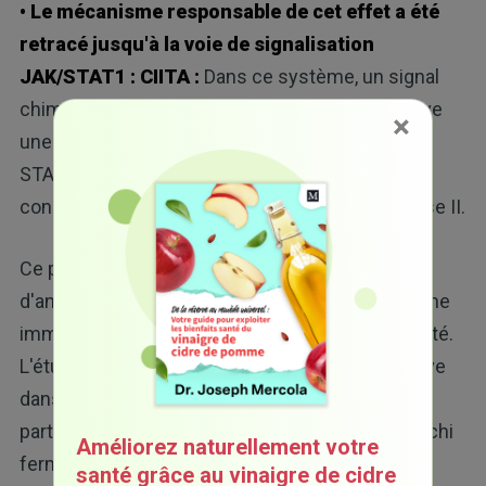
• Le mécanisme responsable de cet effet a été
retracé jusqu'à la voie de signalisation
JAK/STAT1 : CIITA :
Dans ce système, un signal
chimique appelé interféron-gamma (IFN-γ) active
×
une molécule à l'intérieur de la cellule appelée
STAT1, qui augmente ensuite l'activité de CIITA,
conduisant à plus de protéines du CMH de classe II.
Ce processus rend les cellules présentatrices
d'antigènes plus efficaces pour alerter le système
immunitaire lorsque quelque chose doit être traité.
L'étude a confirmé que cette voie était plus active
dans les groupes consommant du kimchi, en
particulier chez ceux qui consommaient du kimchi
Améliorez naturellement votre
fermenté avec un starter.
santé grâce au vinaigre de cidre