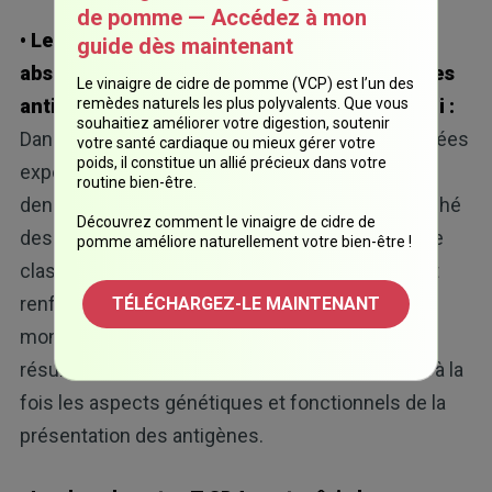
de pomme — Accédez à mon
• Les tests de laboratoire ont confirmé une
guide dès maintenant
absorption et une présentation plus fortes des
Le vinaigre de cidre de pomme (VCP) est l’un des
remèdes naturels les plus polyvalents. Que vous
antigènes dans les cellules traitées au kimchi :
souhaitiez améliorer votre digestion, soutenir
Dans des cellules immunitaires humaines cultivées
votre santé cardiaque ou mieux gérer votre
poids, il constitue un allié précieux dans votre
exposées à des extraits de kimchi, les cellules
routine bien-être.
dendritiques ont absorbé plus d'antigène et affiché
Découvrez comment le vinaigre de cidre de
des niveaux plus élevés de protéines du CMH de
pomme améliore naturellement votre bien-être !
classe II à leur surface. Ces résultats in vitro ont
renforcé ce que le séquençage unicellulaire a
TÉLÉCHARGEZ-LE MAINTENANT
montré chez les participants. Ensemble, les
résultats ont démontré que le kimchi améliorait à la
fois les aspects génétiques et fonctionnels de la
présentation des antigènes.