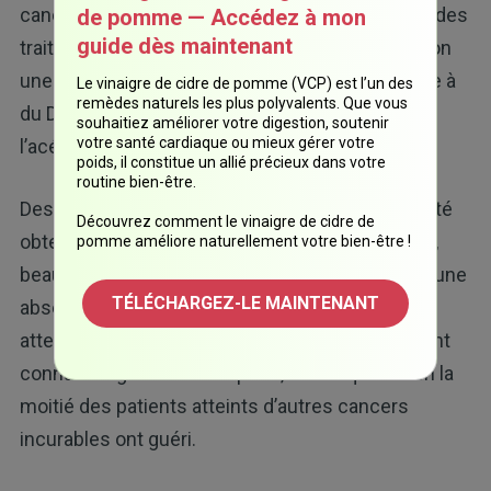
cancers incurables (dont la plupart avaient reçu des
de pomme — Accédez à mon
guide dès maintenant
traitements classiques) a administré par injection
une faible dose de cyclophosphamide mélangée à
Le vinaigre de cidre de pomme (VCP) est l’un des
remèdes naturels les plus polyvalents. Que vous
du DMSO, avec du GABA, du GABOB et de
souhaitiez améliorer votre digestion, soutenir
votre santé cardiaque ou mieux gérer votre
l’acétylglutamine.
poids, il constitue un allié précieux dans votre
routine bien-être.
Des rémissions objectives ou subjectives ont été
Découvrez comment le vinaigre de cidre de
obtenues chez 57 des 65 patients (par exemple,
pomme améliore naturellement votre bien-être !
beaucoup sont passés de douleurs extrêmes à une
TÉLÉCHARGEZ-LE MAINTENANT
absence totale de douleur) ; presque tous ceux
atteints de lymphomes ou de cancers du sein ont
connu une guérison complète, tandis qu’environ la
moitié des patients atteints d’autres cancers
incurables ont guéri.