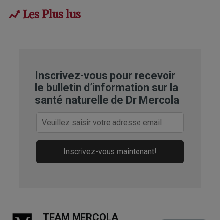
Les Plus lus
2
Ann Intern Med. 2000 Mar 
7;132(5):354-63
4
Nutrients. 2021 Sep 15;13(9):3207
Inscrivez-vous pour recevoir
5
Current Pediatrics May 11, 2024, 
le bulletin d’information sur la
Volume 12, Pages 35-43
santé naturelle de Dr Mercola
Inscrivez-vous maintenant!
TEAM MERCOLA