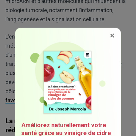
microARN et d’autres molécules qui influencent la
biologie tumorale, notamment l’inflammation,
l’angiogenèse et la signalisation cellulaire.
×
L’ensemble des preuves épidémiologiques et
mécanistiques soutient fortement l’intégration
d’une activité structurée dans les soins post-
traitement du cancer colorectal. Pour un examen
plus approfondi d’un autre facteur influençant le
développement et la progression du cancer du
côlon, lire «
Cette habitude quotidienne pourrait
favoriser un terrain propice au cancer
».
La musculation contribue également à
Améliorez naturellement votre
réduire le risque de cancer
santé grâce au vinaigre de cidre