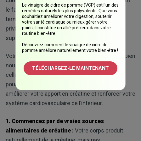
compléments, il est important de savoir comment
Le vinaigre de cidre de pomme (VCP) est l’un des
le faire de manière sûre et bénéfique sur le long
remèdes naturels les plus polyvalents. Que vous
souhaitiez améliorer votre digestion, soutenir
terme. Je recommande de commencer par
votre santé cardiaque ou mieux gérer votre
poids, il constitue un allié précieux dans votre
privilégier l’alimentation, puis d’utiliser la
routine bien-être.
supplémentation uniquement si nécessaire.
Découvrez comment le vinaigre de cidre de
pomme améliore naturellement votre bien-être !
Votre système vasculaire prospère lorsqu’il est bien
nourri en nutriments qui soutiennent l’énergie
TÉLÉCHARGEZ-LE MAINTENANT
cellulaire. La créatine est l’un des plus efficaces
pour cette fonction. Voici cinq étapes pour
améliorer votre apport en créatine et renforcer votre
système cardiovasculaire de l’intérieur.
1. Commencez par de vraies sources
alimentaires de créatine :
Votre corps produit
naturellement de la créatine, mais pas