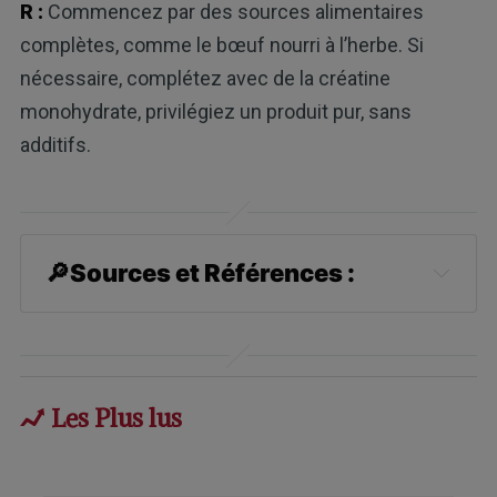
R :
Commencez par des sources alimentaires
complètes, comme le bœuf nourri à l’herbe. Si
nécessaire, complétez avec de la créatine
monohydrate, privilégiez un produit pur, sans
additifs.
🔎
Sources et Références :
1
Nutrients. 2024 Dec 27;17(1):58
2
Clin Nutr ESPEN. 2024 Oct:63:557-
563
Les Plus lus