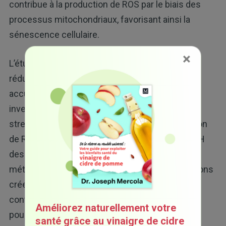
contribue à la production de ROS par le biais des
processus mitochondriaux, favorisant ainsi la
sénescence cellulaire.
×
L’étude a également révélé qu’une FAO accrue
réduit le ratio FAD/FADH, provoquant une
accumulation d’électrons qui circulent en sens
inverse. Ce phénomène, connu sous le nom de
stress réducteur, amplifie à son tour la production
de ROS. Il affecte également le ratio NAD+/NADH
des mitochondries, exacerbant le stress
métabolique. Le flux inverse permanent d’électrons
crée ainsi un cercle vicieux perturbant
continuellement le métabolisme cellulaire,
Améliorez naturellement votre
poussant les cellules vers la dysfonction et le
santé grâce au vinaigre de cidre