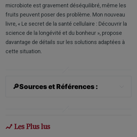
microbiote est gravement déséquilibré, même les
fruits peuvent poser des problème. Mon nouveau
livre, « Le secret de la santé cellulaire : Découvrir la
science de la longévité et du bonheur », propose
davantage de détails sur les solutions adaptées à
cette situation.
🔎
Sources et Références :
1
Interdiscipl Top Gerontol. Basel, 
Karger, 2014, Vol 39, Pages 45–61
2,
5
Oxidative Medicine and Cellular 
Les Plus lus
Longevity, October 17, 2012