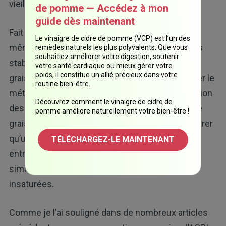
vieillissement.
de pomme — Accédez à mon
guide dès maintenant
Fait intéressant, cette recherche a montré que
Le vinaigre de cidre de pomme (VCP) est l’un des
même les graisses saturées, généralement plus
remèdes naturels les plus polyvalents. Que vous
souhaitiez améliorer votre digestion, soutenir
stables et moins sujettes à l’oxydation que les
votre santé cardiaque ou mieux gérer votre
poids, il constitue un allié précieux dans votre
graisses insaturées, peuvent néanmoins orienter le
routine bien-être.
métabolisme vers une augmentation de l’oxydation
Découvrez comment le vinaigre de cidre de
des acides gras. L’étude a utilisé l’octanoate, une
pomme améliore naturellement votre bien-être !
graisse saturée à chaîne moyenne, pour démontrer
qu’un apport élevé en graisses saturées peut
TÉLÉCHARGEZ-LE MAINTENANT
entraîner des changements métaboliques
similaires à ceux provoqués par les graisses
insaturées.
Comme je l’ai souligné dans de nombreux articles