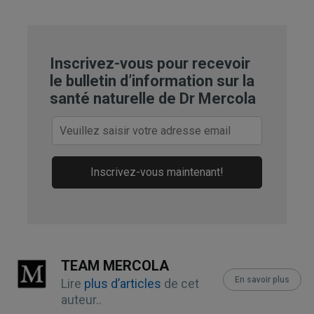
3
Oxidative Medicine and Cellular 
Longevity, May 10, 2016
Inscrivez-vous pour recevoir
4,
6,
8,
9,
11,
13,
14,
16,
18
Science 
le bulletin d’information sur la
Advances, October 25, 2024; 10(43)
santé naturelle de Dr Mercola
7,
10,
12,
15,
17,
19
Haidut, November 1, 
2024 (Archived)
Inscrivez-vous maintenant!
TEAM MERCOLA
En savoir plus
Lire
plus d’articles
de cet
auteur..