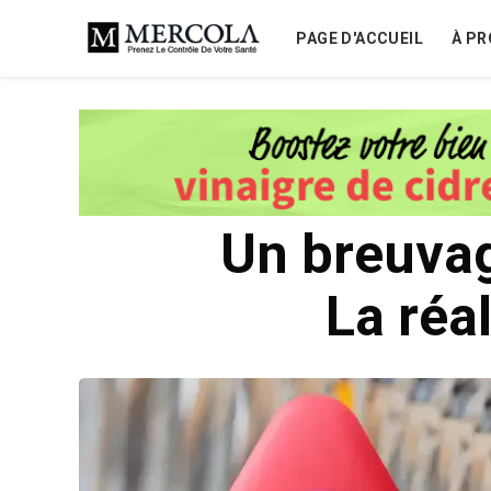
PAGE D'ACCUEIL
À PR
Un breuvag
La réa