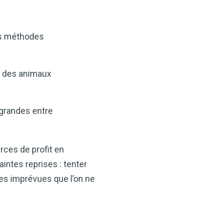
ids, il constitue un allié
-être.
 de cidre de pomme
es méthodes
n-être !
on des animaux
MAINTENANT
 grandes entre
urces de profit en
aintes reprises : tenter
es imprévues que l’on ne