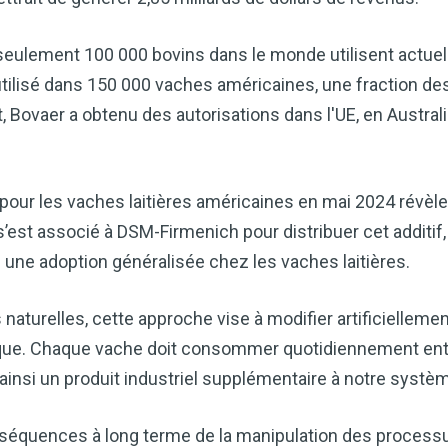
seulement 100 000 bovins dans le monde utilisent actuel
t utilisé dans 150 000 vaches américaines, une fraction d
 Bovaer a obtenu des autorisations dans l'UE, en Australie
 pour les vaches laitières américaines en mai 2024 révèl
’est associé à DSM-Firmenich pour distribuer cet additif, 
une adoption généralisée chez les vaches laitières.
Améliorez naturellemen
grâce au vinaigre de c
 naturelles, cette approche vise à modifier artificiellemen
Accédez à mon guide d
ique. Chaque vache doit consommer quotidiennement en
Le vinaigre de cidre de pomme (
insi un produit industriel supplémentaire à notre systèm
remèdes naturels les plus polyv
souhaitiez améliorer votre diges
nséquences à long terme de la manipulation des processu