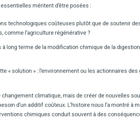
cardiaque ou mieux gérer votre po
 essentielles méritent d’être posées :
précieux dans votre routine bien
Découvrez comment le vinaigre
tions technologiques coûteuses plutôt que de soutenir d
améliore naturellement votre bie
es, comme l’agriculture régénérative ?
 à long terme de la modification chimique de la digesti
TÉLÉCHARGEZ-LE 
tte « solution » : l’environnement ou les actionnaires des
re le changement climatique, mais de créer de nouvelles so
esoin d’un additif coûteux. L’histoire nous l’a montré à m
terventions chimiques conduit souvent à des conséquenc