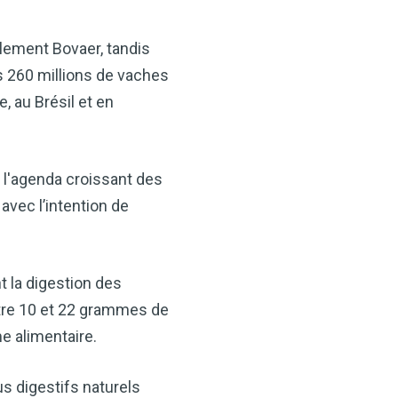
lement Bovaer, tandis
es 260 millions de vaches
, au Brésil et en
e l'agenda croissant des
×
avec l’intention de
t votre santé
idre de pomme —
t la digestion des
ès maintenant
tre 10 et 22 grammes de
VCP) est l’un des
e alimentaire.
alents. Que vous
tion, soutenir votre santé
s digestifs naturels