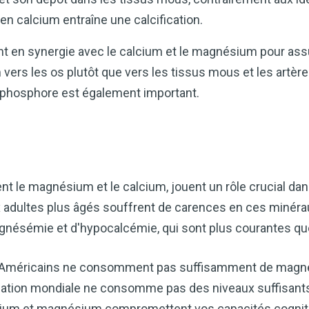
en calcium entraîne une calcification.
nt en synergie avec le calcium et le magnésium pour as
m vers les os plutôt que vers les tissus mous et les artère
le phosphore est également important.
 le magnésium et le calcium, jouent un rôle crucial dan
 adultes plus âgés souffrent de carences en ces minéra
sémie et d'hypocalcémie, qui sont plus courantes que l’
es Américains ne consomment pas suffisamment de mag
ulation mondiale ne consomme pas des niveaux suffisant
cium et magnésium compromettent vos capacités cogniti