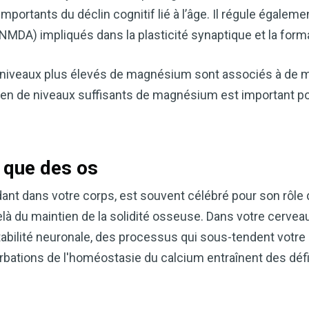
cardiaque ou mieux gérer votre po
mportants du déclin cognitif lié à l’âge. Il régule égalemen
précieux dans votre routine bien
MDA) impliqués dans la plasticité synaptique et la form
Découvrez comment le vinaigre
améliore naturellement votre bie
 niveaux plus élevés de magnésium sont associés à de 
ien de niveaux suffisants de magnésium est important po
TÉLÉCHARGEZ-LE 
s que des os
dant dans votre corps, est souvent célébré pour son rôle 
à du maintien de la solidité osseuse. Dans votre cerveau,
tabilité neuronale, des processus qui sous-tendent votre
rbations de l'homéostasie du calcium entraînent des déf