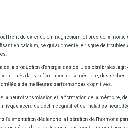
ouffrent de carence en magnésium, et près de la moitié d
fisant en calcium, ce qui augmente le risque de troubles c
es.
de la production d’énergie des cellules cérébrales, agi
 impliqués dans la formation de la mémoire, des recher
corrélés à de meilleures performances cognitives.
ns la neurotransmission et la formation de la mémoire, d
un risque accru de déclin cognitif et de maladies neurodé
s l'alimentation déclenche la libération de l’hormone par
s et son dépôt dans les tissus mous, contrairement aux i