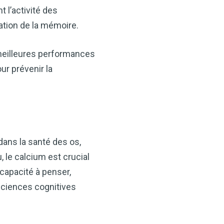
ids, il constitue un allié
t l’activité des
-être.
ation de la mémoire.
 de cidre de pomme
n-être !
meilleures performances
ur prévenir la
MAINTENANT
dans la santé des os,
 le calcium est crucial
 capacité à penser,
iciences cognitives