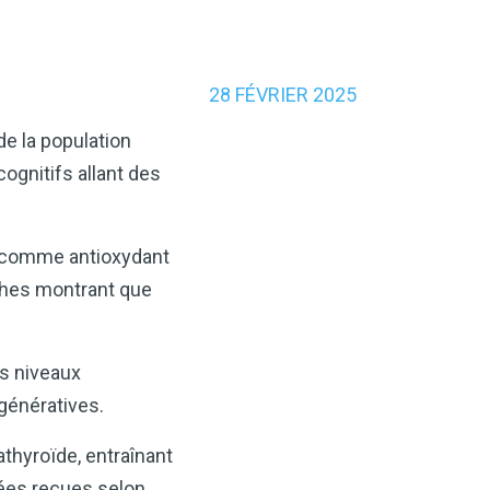
28 FÉVRIER 2025
e la population
ognitifs allant des
t comme antioxydant
ches montrant que
es niveaux
génératives.
athyroïde, entraînant
dées reçues selon