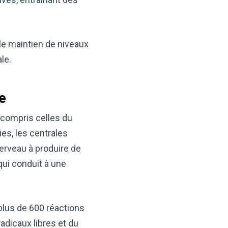
e maintien de niveaux
le.
e
×
 compris celles du
es, les centrales
t votre santé
erveau à produire de
idre de pomme —
qui conduit à une
ès maintenant
VCP) est l’un des
alents. Que vous
plus de 600 réactions
tion, soutenir votre santé
adicaux libres et du