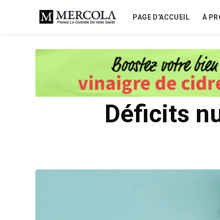
PAGE D'ACCUEIL
À PR
Déficits n