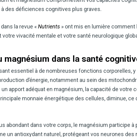
 à des déficiences cognitives plus graves.
dans la revue «
Nutrients
» ont mis en lumière comment l
votre vivacité mentale et votre santé neurologique globa
u magnésium dans la santé cognitiv
ant essentiel à de nombreuses fonctions corporelles, y
a production d’énergie, notamment au sein des mitochondri
Améliorez naturellemen
 un apport adéquat en magnésium, la capacité de votre c
grâce au vinaigre de c
principale monnaie énergétique des cellules, diminue, ce 
Accédez à mon guide d
Le vinaigre de cidre de pomme (
remèdes naturels les plus polyv
lus abondant dans votre corps, le magnésium participe à 
souhaitiez améliorer votre diges
me un antioxydant naturel, protégeant vos neurones des r