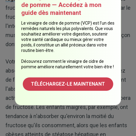
de pomme — Accédez à mon
fructose peut en fait être tout à fait bénéfique, car le
guide dès maintenant
fructose accélère l'absorption du glucose dans
Le vinaigre de cidre de pomme (VCP) est l’un des
l'intestin et améliore les performances
remèdes naturels les plus polyvalents. Que vous
souhaitiez améliorer votre digestion, soutenir
musculaires. Mais cela dépend vraiment de la façon
votre santé cardiaque ou mieux gérer votre
dont votre corps métabolise le fructose.
poids, il constitue un allié précieux dans votre
routine bien-être.
Votre corps ne peut normalement pas bien
Découvrez comment le vinaigre de cidre de
pomme améliore naturellement votre bien-être !
absorber le fructose. Mais plus vous consommez
de fructose, plus les transporteurs qui permettent
TÉLÉCHARGEZ-LE MAINTENANT
l'absorption du fructose dans votre intestin sont
activés. Par conséquent, plus votre corps absorbera
de fructose. Les enfants maigres, par exemple, ont
tendance à n'absorber qu'environ la moitié du
fructose qu'ils consomment, alors que les enfants
obèses atteints de stéatose hépatique en