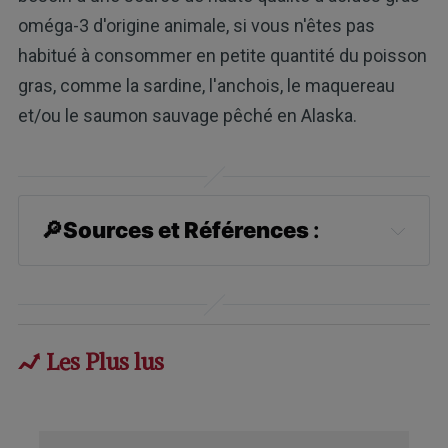
oméga-3 d'origine animale, si vous n'êtes pas
habitué à consommer en petite quantité du poisson
gras, comme la sardine, l'anchois, le maquereau
et/ou le saumon sauvage pêché en Alaska.
🔎
Sources et Références 
:
The Joe Rogan Experience #1551 - 
Paul Saladino
STAT April 19, 2017
Les Plus lus
BMJ 2016;353:i1246
NIH Grantome, Dietary Treatment of 