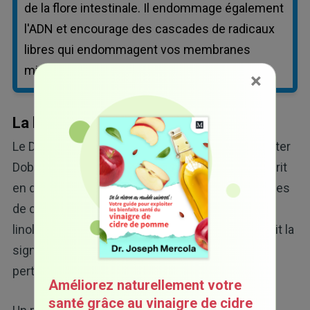
de la flore intestinale. Il endommage également
l'ADN et encourage des cascades de radicaux
libres qui endommagent vos membranes
mitochondriales.
×
La biologie moléculaire des AGPI
Le Dr Paul Saladino a interviewé le vétérinaire Peter
Dobromylskyj qui gère le blog Hyperlipid. Il y décrit
en détail comment la consommation de ces huiles
de céréale et d'autres aliments riches en acide
linoléique (AL), comme le poulet et le porc, détruit la
signalisation mitochondriale dans l'adipocyte et
perturbe votre fonctionnement métabolique.
Améliorez naturellement votre
santé grâce au vinaigre de cidre