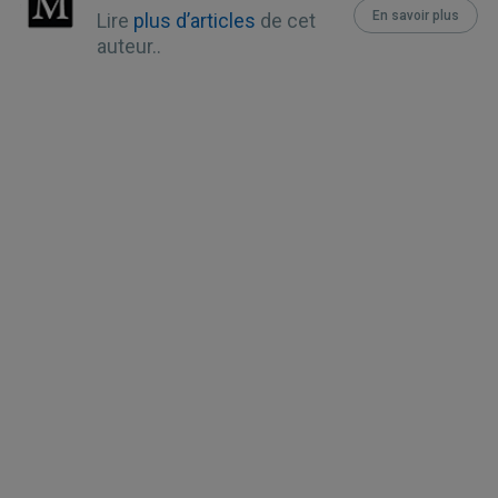
En savoir plus
Lire
plus d’articles
de cet
14
J Clin Med. 2019 Jan; 8(1): 41
auteur..
15
Int. J. Environ. Res. Public Health 
2022, 19(24), 16638
16
New York Post, September 2, 2024
19
Military.com, February 22, 2019