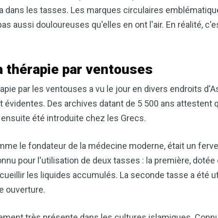
scia dans les tasses. Les marques circulaires emblématiq
as aussi douloureuses qu'elles en ont l'air. En réalité, c'
la thérapie par ventouses
apie par les ventouses a vu le jour en divers endroits d'As
ait évidentes. Des archives datant de 5 500 ans attestent
a ensuite été introduite chez les Grecs.
Améliorez naturellemen
me le fondateur de la médecine moderne, était un ferve
grâce au vinaigre de c
connu pour l'utilisation de deux tasses : la première, doté
Accédez à mon guide d
ecueillir les liquides accumulés. La seconde tasse a été ut
Le vinaigre de cidre de pomme (
e ouverture.
remèdes naturels les plus polyv
souhaitiez améliorer votre diges
lement très présente dans les cultures islamiques. Conn