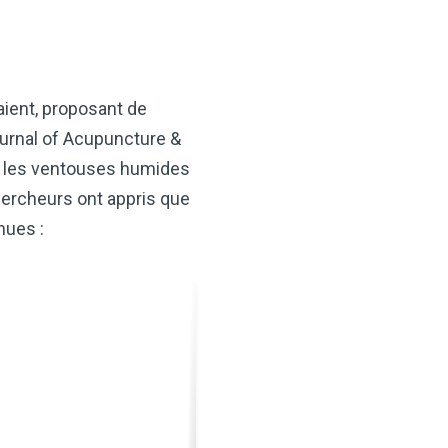
aient, proposant de
ournal of Acupuncture &
 : les ventouses humides
hercheurs ont appris que
nues :