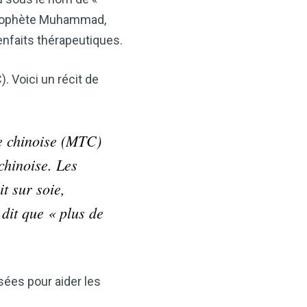
ids, il constitue un allié
-être.
e prophète Muhammad,
nfaits thérapeutiques.
 de cidre de pomme
n-être !
. Voici un récit de
MAINTENANT
e chinoise (MTC)
chinoise. Les
t sur soie,
dit que « plus de
isées pour aider les