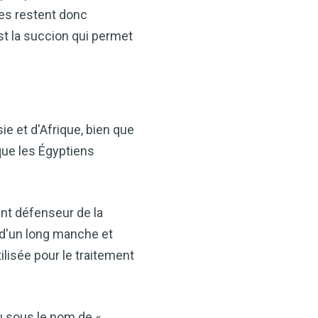
ues restent donc
est la succion qui permet
ie et d'Afrique, bien que
 que les Égyptiens
×
t votre santé
nt défenseur de la
idre de pomme —
e d'un long manche et
ès maintenant
ilisée pour le traitement
VCP) est l’un des
alents. Que vous
tion, soutenir votre santé
u sous le nom de «