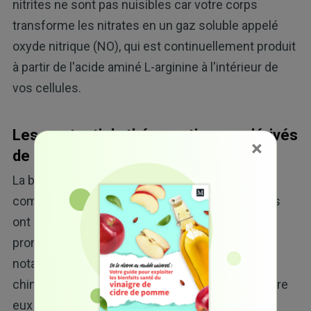
nitrites ne sont pas nuisibles car votre corps
transforme les nitrates en un gaz soluble appelé
oxyde nitrique (NO), qui est continuellement produit
à partir de l'acide aminé L-arginine à l'intérieur de
vos cellules.
Les « potentiels thérapeutiques » dérivés
×
de la bétalaïne
La betterave contient un certain nombre de
composés très bénéfiques que les scientifiques
ont découverts pour prévenir les maladies et
promouvoir la santé de plusieurs façons,
notamment par une activité antioxydante et
chimiopréventive, mais l'un des plus actifs d'entre
eux est la bétalaïne, comme l'explique l'étude :