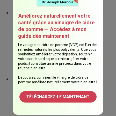
Biodisponibilité — cela signifie simplement
Améliorez naturellement votre
qu'après avoir été consommés, les
santé grâce au vinaigre de cidre
composés des betteraves sont facilement
de pomme — Accédez à mon
guide dès maintenant
disponibles pour être absorbés dans le
tractus gastro-intestinal et le système
Le vinaigre de cidre de pomme (VCP) est l’un des
remèdes naturels les plus polyvalents. Que vous
circulatoire. On a constaté que le nitrite
souhaitiez améliorer votre digestion, soutenir
inorganique et la bétalaïne étaient tous deux
votre santé cardiaque ou mieux gérer votre
poids, il constitue un allié précieux dans votre
hautement biodisponibles.
routine bien-être.
Découvrez comment le vinaigre de cidre de
Fonction endothéliale — comme le nitrate
pomme améliore naturellement votre bien-être !
est transformé en nitrite pour produire de
l'oxyde nitrique, l'une de ses fonctions les
TÉLÉCHARGEZ-LE MAINTENANT
plus importantes est celle des cellules
endothéliales (qui forment le revêtement