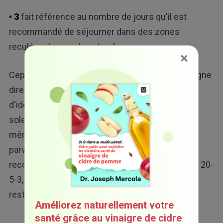
• 3
fait référence au nombre de jours qu'il est
recommandé de séjourner dans des zones
reculées du monde naturel.
×
Cependant, je ne conseille pas de suivre cette ligne
directrice, car il s'agit d'une faible tentative
d'identifier l'exigence minimale d'être dehors au
soleil. Je réalise que beaucoup de personnes,
même à ce niveau incroyablement bas, ne
parviennent toujours pas à respecter cette
recommandation. Donc, au lieu de suivre la règle 20-
5-3, voici ce que je recommande : essayez de
rester dehors au moins une heure par jour.
Améliorez naturellement votre
santé grâce au vinaigre de cidre