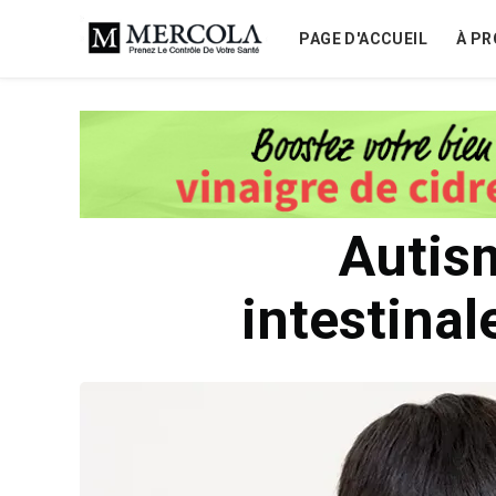
PAGE D'ACCUEIL
À PR
Autism
intestinal