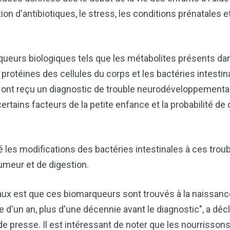
cardiaque ou mieux gérer votre po
précieux dans votre routine bien
sation d'antibiotiques, le stress, les conditions prénatales
Découvrez comment le vinaigre
améliore naturellement votre bie
queurs biologiques tels que les métabolites présents da
e protéines des cellules du corps et les bactéries intestin
TÉLÉCHARGEZ-LE 
– ont reçu un diagnostic de trouble neurodéveloppemental,
 certains facteurs de la petite enfance et la probabilité d
es modifications des bactéries intestinales à ces trouble
meur et de digestion.
aux est que ces biomarqueurs sont trouvés à la naissanc
ge d'un an, plus d'une décennie avant le diagnostic", a décl
e presse. Il est intéressant de noter que les nourrisson