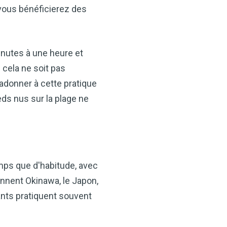
 vous bénéficierez des
inutes à une heure et
 cela ne soit pas
adonner à cette pratique
ds nus sur la plage ne
×
t votre santé
idre de pomme —
mps que d'habitude, avec
ès maintenant
ennent Okinawa, le Japon,
VCP) est l’un des
itants pratiquent souvent
alents. Que vous
tion, soutenir votre santé