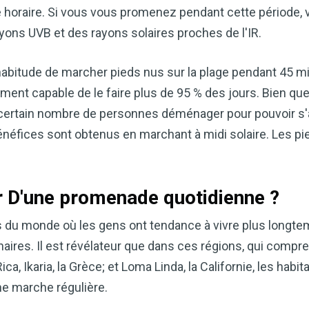
e horaire. Si vous vous promenez pendant cette période,
ons UVB et des rayons solaires proches de l'IR.
l'habitude de marcher pieds nus sur la plage pendant 45 m
ment capable de le faire plus de 95 % des jours. Bien que
n certain nombre de personnes déménager pour pouvoir s'
énéfices sont obtenus en marchant à midi solaire. Les pie
Améliorez naturellemen
r D'une promenade quotidienne ?
grâce au vinaigre de c
 du monde où les gens ont tendance à vivre plus longte
Accédez à mon guide d
aires. Il est révélateur que dans ces régions, qui compr
Le vinaigre de cidre de pomme (
 Rica, Ikaria, la Grèce; et Loma Linda, la Californie, les hab
remèdes naturels les plus polyv
ne marche régulière.
souhaitiez améliorer votre diges