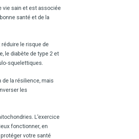
ids, il constitue un allié
 vie sain et est associée
-être.
 bonne santé et de la
 de cidre de pomme
n-être !
 réduire le risque de
MAINTENANT
, le diabète de type 2 et
ulo-squelettiques.
de la résilience, mais
inverser les
mitochondries. L'exercice
ieux fonctionner, en
 protéger votre santé