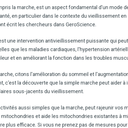
cardiaque ou mieux gérer votre po
compris la marche, est un aspect fondamental d'un mode de
précieux dans votre routine bien
té, en particulier dans le contexte du vieillissement en
Découvrez comment le vinaigre
ont écrit les chercheurs dans GeroScience.
améliore naturellement votre bie
st une intervention antivieillissement puissante qui peut
TÉLÉCHARGEZ-LE 
lles que les maladies cardiaques, l'hypertension artérielle
uleur et en améliorant la fonction dans les troubles musc
rche, citons l'amélioration du sommeil et l'augmentation 
nt, c'est la découverte que la simple marche peut aider à 
aires sous-jacents du vieillissement.
activités aussi simples que la marche, peut rajeunir vos 
 mitochondries et aide les mitochondries existantes à m
re plus efficace. Si vous ne prenez pas de mesures pour