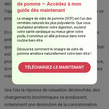
de pomme — Accédez à mon
déclenchement d'une réponse de relaxation, à
guide dès maintenant
l'opposé de la réponse de combat ou de fuite qui se
produit en raison du stress.
Le vinaigre de cidre de pomme (VCP) est l’un des
remèdes naturels les plus polyvalents. Que vous
souhaitiez améliorer votre digestion, soutenir
votre santé cardiaque ou mieux gérer votre
En se concentrant sur un mot, une phrase ou une
poids, il constitue un allié précieux dans votre
prière répétitive et en ignorant les pensées
routine bien-être.
quotidiennes, on pense que la réponse de relaxation
Découvrez comment le vinaigre de cidre de
pomme améliore naturellement votre bien-être !
est activée, un processus similaire à ce qui se
produit pendant la méditation de pleine conscience,
TÉLÉCHARGEZ-LE MAINTENANT
la méditation transcendantale et d'autres pratiques
méditatives.
Une fois la réponse de relaxation déclenchée, des
changements biochimiques se produisent,
notamment une diminution de la consommation