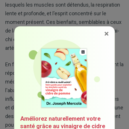
lesquels les muscles sont détendus, la respiration
lente et profonde, et l'esprit concentré sur le
moment présent. Ces bienfaits, semblables à ceux
de la méditation, peuvent expliquer pourquoi le tai-
×
chi est si efficace pour maintenir une pression
artérielle saine.
En fait, les pratiques corps-esprit qui déclenchent la
réponse de relaxation de votre corps, comme la
méditation, jouent un rôle important dans
l'abaissement de la pression artérielle en
influençant favorablement un ensemble de gènes
et de voies biologiques récemment identifiés. L'une
des façons dont la méditation et le tai-chi agissent
Améliorez naturellement votre
pour calmer le corps et l'esprit est le
santé grâce au vinaigre de cidre