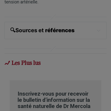
tension artérielle.
🔍
Sources et 
références
Evid Based Complement Alternat Med. 
2021; 2021: 6637612., Intro
Evid Based Complement Alternat Med. 
Les Plus lus
2021; 2021: 5558805
U.S. CDC, Facts About Hypertension
The Journal of Alternative and 
Inscrivez-vous pour recevoir
Complementary Medicine Vol. 24, No. 5
le bulletin d’information sur la
santé naturelle de Dr Mercola
The Journal of Alternative and 