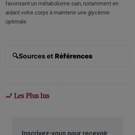
favorisent un métabolisme sain, notamment en
aidant votre corps à maintenir une glycémie
optimale.
🔍
Sources et 
Références
Chinese Journal of Integrated 
Traditional and Western Medicine 
January 2000; 6: 29-31
Les Plus lus
Inscrivez-vous pour recevoir