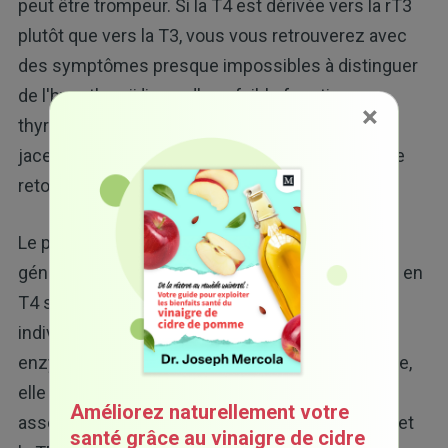
peut être trompeur. Si la T4 est dérivée vers la rT3
plutôt que vers la T3, vous vous retrouverez avec
des symptômes presque impossibles à distinguer
de l'hypothyroïdie ou d'une faible fonction
×
thyroïdienne. Cependant, le mécanisme sous-
jacent est différent et le traitement peut donc se
retourner contre vous.
Le problème est que l'hypothyroïdie est
généralement traitée avec une supplémentation en
T4 synthétique, en supposant que la plupart des
individus convertiront cette T4 en T3, via les
enzymes D1 et D2. À mesure que la T3 augmente,
elle apportera tous les bienfaits pour la santé
Améliorez naturellement votre
associés, tout en supprimant également la TSH et
santé grâce au vinaigre de cidre