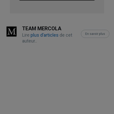
Bulletin of Experimental Biology and
Medicine 2004 Jul;138(1):63-4
Phytomedicine 2011 Feb 15;18(4):235-
TEAM MERCOLA
En savoir plus
44
Lire
plus d’articles
de cet
auteur..
Bulletin of Experimental Biology and
Medicine 2003 Dec;136(6):585-7
Phytotherapy Research 2014
Dec;28(12):1829-36
Journal of Ethnopharmacology 2009
Mar 18;122(2):397-401
Molecules. 2022 Jun; 27(12): 3902