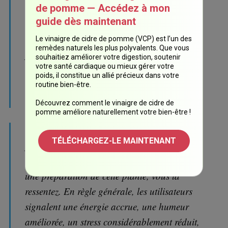
de pomme — Accédez à mon
racine ne produit aucun effet négatif
guide dès maintenant
significatif. Cela contraste fortement avec les
médicaments destinés aux mêmes fins, qui
Le vinaigre de cidre de pomme (VCP) est l’un des
remèdes naturels les plus polyvalents. Que vous
provoquent généralement des troubles du
souhaitiez améliorer votre digestion, soutenir
votre santé cardiaque ou mieux gérer votre
sommeil, des troubles digestifs, des
poids, il constitue un allié précieux dans votre
dysfonctionnements sexuels et une variété de
routine bien-être.
troubles de l'humeur.
Découvrez comment le vinaigre de cidre de
pomme améliore naturellement votre bien-être !
Contrairement à de nombreuses autres
TÉLÉCHARGEZ-LE MAINTENANT
plantes, la Rhodiola rosea produit une
expérience perceptible. Lorsque vous prenez
une préparation de cette plante, vous la
ressentez. En règle générale, les utilisateurs
signalent une énergie accrue, une humeur
améliorée, un stress considérablement réduit,