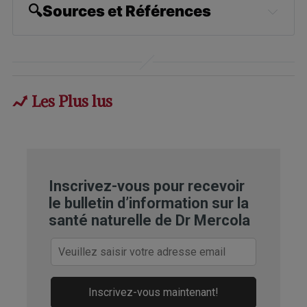
🔍Sources et Références
American Botanical Council, Rhodiola
Rosea: Phytomedicinal Overview
Fox News April 15, 2015
Les Plus lus
Mental Health Daily, Rhodiola Rosea
Benefits
Life Extension December 2007
Inscrivez-vous pour recevoir
le bulletin d’information sur la
Medical News Today, Rhodiola Rosea
santé naturelle de Dr Mercola
Superfoodly.com Rhodiola Rosea
Fox News September 12, 2012
Inscrivez-vous maintenant!
Natural Grocers