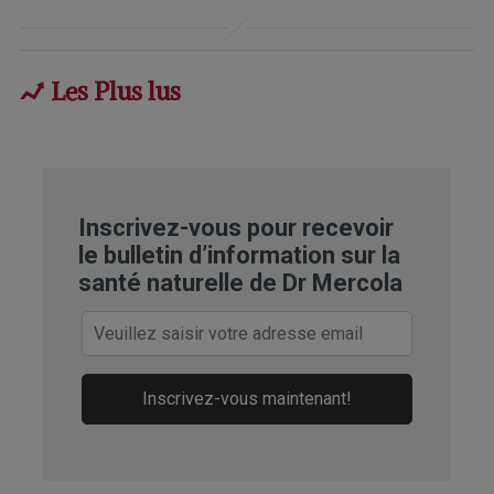
Scientific Reports volume 12, Article
number: 6978 (2022)
Les Plus lus
Mayo Clinic. Pericarditis
Independent May 6, 2022
BitChute December 28, 2021
Inscrivez-vous pour recevoir
le bulletin d’information sur la
Trop. Med. Infect. Dis. 2022, 7(8), 196;
santé naturelle de Dr Mercola
doi: 10.3390/tropicalmed7080196
Coreys Digs February 2, 2023
Inscrivez-vous maintenant!
Yahoo News September 27, 2021
Daily Mail May 27, 2022