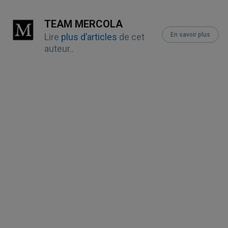
The Guardian March 28, 2022
TEAM MERCOLA
Express.co.uk July 30, 2022
En savoir plus
Lire
plus d’articles
de cet
auteur..
News Punch December 2, 2021
Daily Mail February 2, 2022
New Scientist June 17, 2022
Toronto Sun March 8, 2022
CBC Calgary January 18, 2023
Norton Children’s January 18, 2022
New York Post October 26, 2021
The Times February 2, 2022