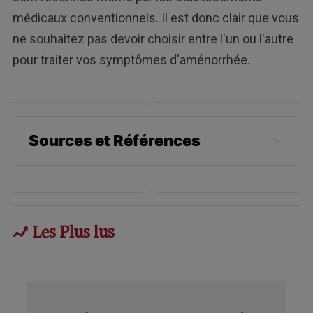
médicaux conventionnels. Il est donc clair que vous
ne souhaitez pas devoir choisir entre l'un ou l'autre
pour traiter vos symptômes d'aménorrhée.
Sources et Références
NHS, Règles
Medscape, Aménorrhée (contexte)
Les Plus lus
Mayo Clinic, Aménorrhée
The Guardian, 06 janvier 2022
Ther Adv Endocrinol Metab. 2020 ; 11: