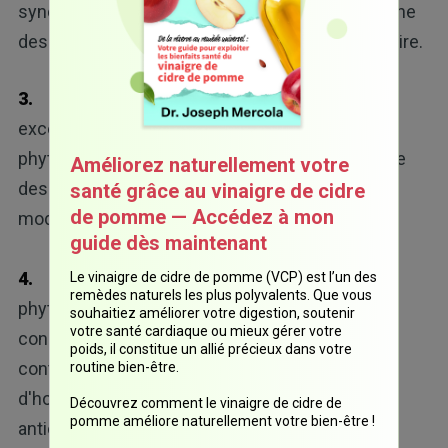
syndrome des ovaires polykystiques (SOPK), l'une
des causes possibles de l'aménorrhée secondaire.
3.
Graines de lin :
les graines de lin sont une
excellente source de lignanes, un type de
phytœstrogènes (œstrogène végétal) qui exerce
Améliorez naturellement votre
des effets hormonaux et qui peut contribuer à
santé grâce au vinaigre de cidre
de pomme — Accédez à mon
moduler votre taux d'œstrogène.
guide dès maintenant
4.
Graines de sésame :
également riches en
Le vinaigre de cidre de pomme (VCP) est l’un des
remèdes naturels les plus polyvalents. Que vous
phytœstrogènes, la recherche a montré que la
souhaitiez améliorer votre digestion, soutenir
votre santé cardiaque ou mieux gérer votre
consommation de graines de sésame peut
poids, il constitue un allié précieux dans votre
contribuer à améliorer non pas votre seul taux
routine bien-être.
d'hormone sexuelle mais aussi votre statut
Découvrez comment le vinaigre de cidre de
pomme améliore naturellement votre bien-être !
antioxydant et les lipides sanguins.