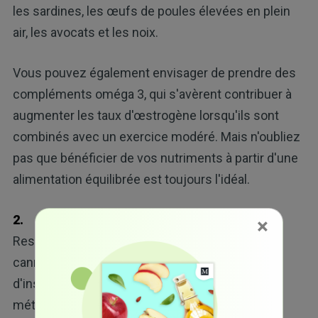
les sardines, les œufs de poules élevées en plein
air, les avocats et les noix.
Vous pouvez également envisager de prendre des
compléments oméga 3, qui s'avèrent contribuer à
augmenter les taux d'œstrogène lorsqu'ils sont
combinés avec un exercice modéré. Mais n'oubliez
pas que bénéficier de vos nutriments à partir d'une
alimentation équilibrée est toujours l'idéal.
2.
Cannelle :
selon une étude publiée dans
×
Research Gynecology, la consommation de
cannelle peut contribuer à la régulation des taux
d'insuline, la cyclicité menstruelle et la fonction
métabolique chez les femmes atteintes du