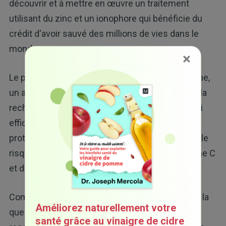
découvrir et à mettre en œuvre un traitement
utilisant du zinc et un ionophore qui bénéficie du
crédit d'avoir sauvé des millions de vies dans le
monde.
×
Le premier protocole utilisait l'hydroxychloroquine,
un autre ionophore du zinc. Cependant, comme la
recherche a montré que la quercétine était aussi
efficace que l'hydroxychloroquine, les premiers
protocoles de traitement pour les patients à faible
risque incluaient la quercétine avec de la vitamine C
et du zinc.
Compte tenu des puissants effets antiviraux de la
Améliorez naturellement votre
quercétine, il est judicieux de l'utiliser avant de
santé grâce au vinaigre de cidre