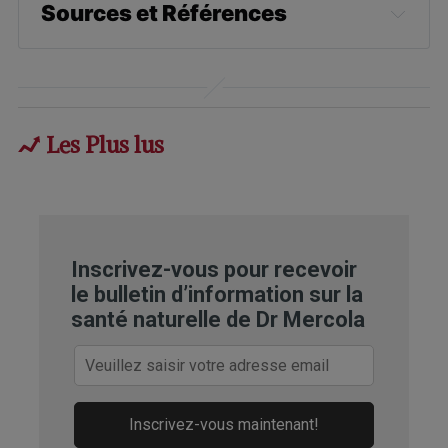
Sources et Références
Superfoodly, 100 Quercetin Foods
Molecules, 2017;22(2)
Les Plus lus
Mount Sinai, Quercetin
Research International Journal of
Endocrinology and Diabetes, 2020; 1(1)
Sciencedirect, Quercetin
Inscrivez-vous pour recevoir
le bulletin d’information sur la
National Center for Complementary
santé naturelle de Dr Mercola
and Integrative Health, Bromelain
Mount Sinai, Quercetin, 45% DTP
Precautions
Inscrivez-vous maintenant!