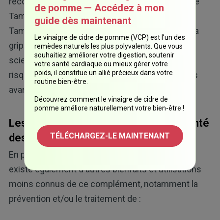
recourir à des médicaments antiviraux comme le
de pomme — Accédez à mon
Tamiflu. Non seulement il est démontré que le
guide dès maintenant
Tamiflu raccourcit la durée des symptômes de la
Le vinaigre de cidre de pomme (VCP) est l’un des
grippe de quelques heures seulement, mais les
remèdes naturels les plus polyvalents. Que vous
souhaitiez améliorer votre digestion, soutenir
scientifiques avertissent également que les
votre santé cardiaque ou mieux gérer votre
poids, il constitue un allié précieux dans votre
risques du Tamiflu l'emportent largement sur les
routine bien-être.
avantages.
Découvrez comment le vinaigre de cidre de
pomme améliore naturellement votre bien-être !
Les bienfaits moins connus pour la santé
TÉLÉCHARGEZ-LE MAINTENANT
des compléments de quercétine
En plus de faire baisser la pression artérielle, il
existe également d'autres bienfaits et utilisations
moins connus de ce complément, notamment la
prévention et/ou le traitement de :