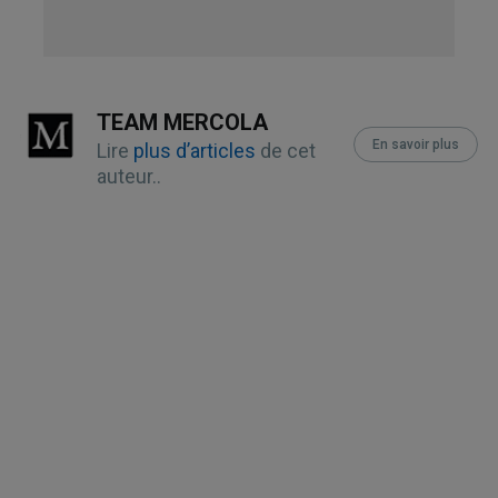
Million Hearts, Estimated Hypertension
Prevalence, Treatment, and Control
Among U.S. Adults, key findings bullet
one
TEAM MERCOLA
En savoir plus
Lire
plus d’articles
de cet
PNAS, 2015;112(3)
auteur..
Nutrients 2016 Mar; 8(3): 167, 5.2.1
Animal Models
Nutrients 2016 Mar; 8(3): 167, 5.1.2
Mechanism of Action
Molecules, 2016;21(5)
American Journal of Physiology
August 1, 2008