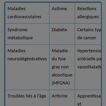
Maladies
Asthme
Réactions
cardiovasculaires
allergiques
Syndrome
Diabète
Certains types
métabolique
de cancer
Maladies
Maladie
Hypertension
neurodégénératives
du foie
artérielle par
gras non
vasodilatation
alcoolique
(MFGNA)
Troubles liés à l'âge
Arthrite
Apprentissage
et