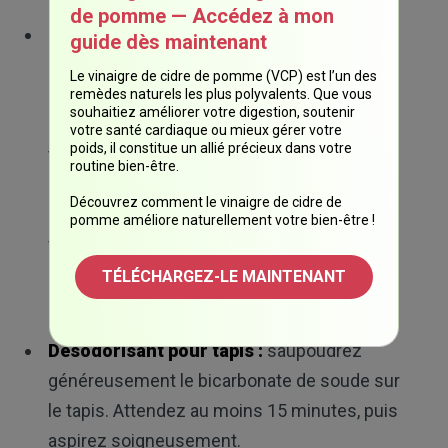
de pomme — Accédez à mon
Déboucheur :
pour déboucher une
guide dès maintenant
conduite, versez une demi-tasse à 1 tasse
Le vinaigre de cidre de pomme (VCP) est l’un des
de bicarbonate de soude dans la conduite,
remèdes naturels les plus polyvalents. Que vous
souhaitiez améliorer votre digestion, soutenir
puis versez ensuite lentement une demi-
votre santé cardiaque ou mieux gérer votre
poids, il constitue un allié précieux dans votre
tasse à 1 tasse de vinaigre. Couvrez la
routine bien-être.
conduite et laissez reposer pendant 15
Découvrez comment le vinaigre de cidre de
minutes. Si cela bouillonne comme un
pomme améliore naturellement votre bien-être !
volcan, cela signifie que cela fonctionne
comme prévu. Rincez avec quelques litres
TÉLÉCHARGEZ-LE MAINTENANT
d'eau bouillante.
Désodorisant pour tapis :
saupoudrez
généreusement le bicarbonate de soude sur
le tapis. Attendez au moins 15 minutes, puis
aspirez soigneusement.