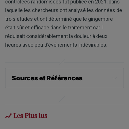
contrôlées randomisées fut publiée en 2021, dans
laquelle les chercheurs ont analysé les données de
trois études et ont déterminé que le gingembre
était sûr et efficace dans le traitement car il
réduisait considérablement la douleur à deux
heures avec peu d'événements indésirables.
Sources et Références
Neurologic Clinics, 2019; 37(4)
Family Doctor, Migraine, What are some
migraine risk factors
Les Plus lus
Healthcentral.com, Migraines