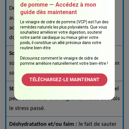
de pomme — Accédez à mon
Des études montrent que cette lumière
guide dès maintenant
augmente votre douleur migraineuse et
Le vinaigre de cidre de pomme (VCP) est l’un des
remèdes naturels les plus polyvalents. Que vous
active votre nerf trijumeau, associé à la
souhaitiez améliorer votre digestion, soutenir
douleur migraineuse.
votre santé cardiaque ou mieux gérer votre
poids, il constitue un allié précieux dans votre
routine bien-être.
Sommeil :
modifications dans le cycle de
Découvrez comment le vinaigre de cidre de
sommeil, soit un manque de sommeil, soit un
pomme améliore naturellement votre bien-être !
sommeil excessif.
TÉLÉCHARGEZ-LE MAINTENANT
Stress :
tout type de traumatisme émotionnel
peut déclencher une migraine, même une fois
le stress passé.
Déshydratation et/ou faim :
le fait de sauter