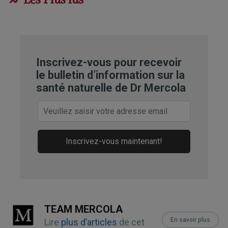
Human Reproduction Update 
November 15, 2022
EurekAlert! November 15, 2022
Inscrivez-vous pour recevoir
le bulletin d’information sur la
Human Reproduction Update 
santé naturelle de Dr Mercola
November 15, 2022, Results
Human Reproduction Update 
November 15, 2022, Outcomes
Inscrivez-vous maintenant!
Human Reproduction Update 
November 15, 2022, Wider Implications
The Guardian March 28, 2021
TEAM MERCOLA
Children’s Health Defense March 22, 
En savoir plus
Lire
plus d’articles
de cet