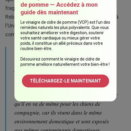
de pomme — Accédez à mon
fragmentation de l'ADN. L'auteure de l'étude,
guide dès maintenant
Rebecca Sumner, biologiste du développement à
Le vinaigre de cidre de pomme (VCP) est l’un des
l'Université de Nottingham, a déclaré dans un
remèdes naturels les plus polyvalents. Que vous
souhaitiez améliorer votre digestion, soutenir
communiqué de presse :
votre santé cardiaque ou mieux gérer votre
poids, il constitue un allié précieux dans votre
routine bien-être.
« Nous savons que lorsque la motilité des
spermatozoïdes humains est faible, la
Découvrez comment le vinaigre de cidre de
pomme améliore naturellement votre bien-être !
fragmentation de l'ADN est accrue et que
l'infertilité masculine humaine est liée à des
TÉLÉCHARGEZ-LE MAINTENANT
niveaux accrus de dommages à l'ADN dans
les spermatozoïdes. Nous pensons maintenant
qu'il en va de même pour les chiens de
compagnie, car ils vivent dans le même
environnement domestique et sont exposés
aux mêmes contaminants domestiques.