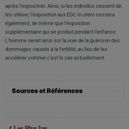
après l'exposition. Ainsi, si les individus cessent de
les utiliser, l'exposition aux EDC in utero cessera
également, de même que l'exposition
supplémentaire qui se produit pendant l'enfance.
L'homme serait ainsi sur la voie de la guérison des
dommages causés à la fertilité, au lieu de les
accélérer comme c'est le cas actuellement.
Sources et Références
Human Reproduction Update, Volume 
23, Issue 6, November-December 
2017, Pages 646–659, doi: 
10.1093/humupd/dmx022
Les Plus lus